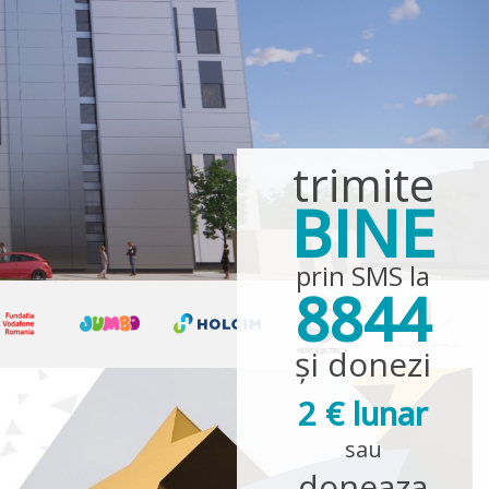
trimite
BINE
prin SMS la
8844
și donezi
2 € lunar
sau
doneaza