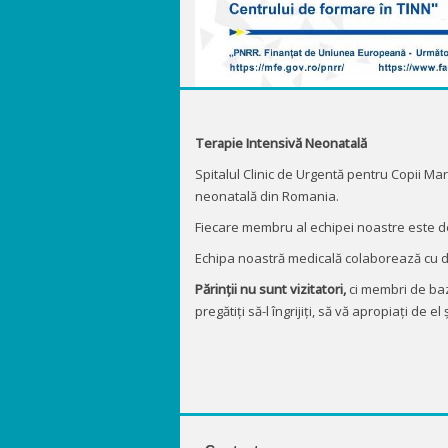
Terapie Intensivă Neonatală
Spitalul Clinic de Urgentă pentru Copii Ma
neonatală din Romania.
Fiecare membru al echipei noastre este ded
Echipa noastră medicală colaborează cu d
Părinții nu sunt vizitatori,
ci membri de bază 
pregătiți să-l îngrijiți, să vă apropiați de el