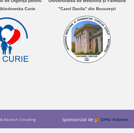
nic de Urgență pentru
Universitatea de Medicină și Farmacie
 Sklodowska Curie
"Carol Davila" din București
Sponsorizat de
&
Albotech Consulting