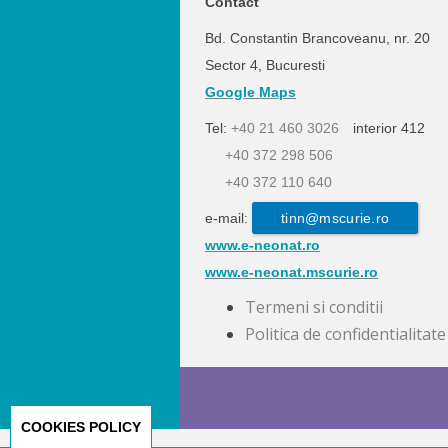
Contact
Bd. Constantin Brancoveanu, nr. 20
Sector 4, Bucuresti
Google Maps
Tel:
+40 21 460 3026
interior 412
+40 372 298 506
+40 372 110 640
e-mail:
tinn@mscurie.ro
www.e-neonat.ro
www.e-neonat.mscurie.ro
Termeni si conditii
Politica de confidentialitate
COOKIES POLICY