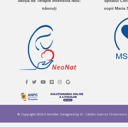
Secția de Terapie Intensivă Nou-
Spitalul Cli
născuți
copii Maria
© Copyright 2026
E-NeoNat
. Designed by
Dr. Cătălin Gabriel Cîrstoveanu