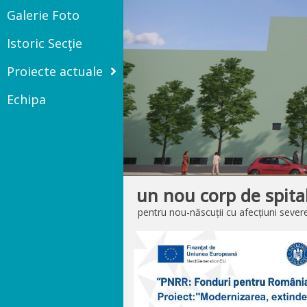
Galerie Foto
Istoric Secţie
Proiecte actuale
Echipa
un nou corp de spita
pentru nou-născuții cu afecțiuni sever