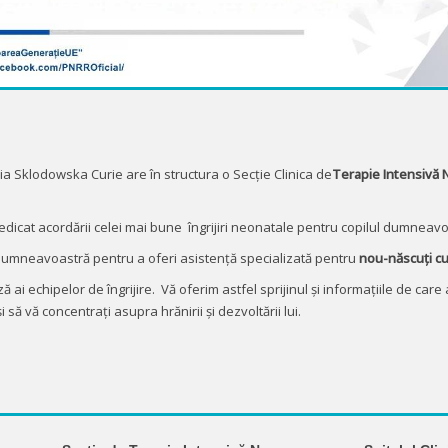
ria Sklodowska Curie are în structura o Secție Clinica de
Terapie Intensivă N
icat acordării celei mai bune îngrijiri neonatale pentru copilul dumneavoas
umneavoastră pentru a oferi asistență specializată pentru
nou-născuți cu 
ai echipelor de îngrijire. Vă oferim astfel sprijinul și informațiile de care a
 și să vă concentrați asupra hrănirii și dezvoltării lui.