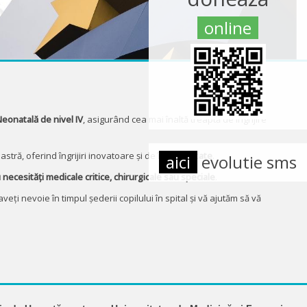
online
eonatală de nivel IV
, asigurând cea mai înaltă treaptă de îngrijire
tră, oferind îngrijiri inovatoare și de
înaltă calitate
.
aici
evolutie sms
necesități medicale critice, chirurgicale sau speciale
.
veți nevoie în timpul șederii copilului în spital și vă ajutăm să vă