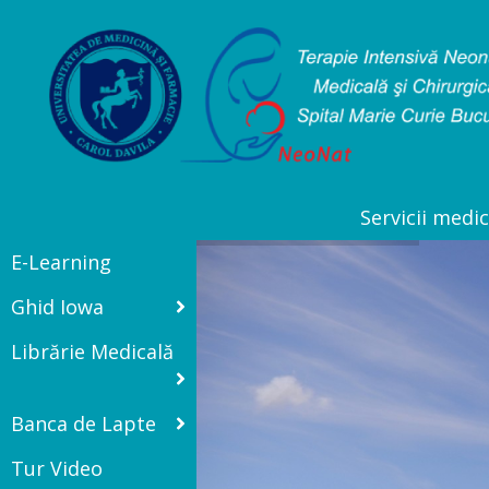
Servicii medic
E-Learning
Ghid Iowa
Librărie Medicală
Banca de Lapte
Tur Video