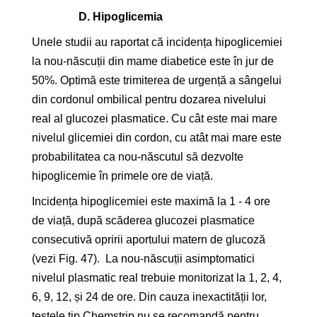
D.
Hipoglicemia
Unele studii au raportat că incidența hipoglicemiei
la nou-născuții din mame diabetice este în jur de
50%. Optimă este trimiterea de urgență a sângelui
din cordonul ombilical pentru dozarea nivelului
real al glucozei plasmatice. Cu cât este mai mare
nivelul glicemiei din cordon, cu atât mai mare este
probabilitatea ca nou-născutul să dezvolte
hipoglicemie în primele ore de viață.
Incidența hipoglicemiei este maximă la 1 - 4 ore
de viață, după scăderea glucozei plasmatice
consecutivă opririi aportului matern de glucoză
(vezi Fig. 47). La nou-născuții asimptomatici
nivelul plasmatic real trebuie monitorizat la 1, 2, 4,
6, 9, 12, și 24 de ore. Din cauza inexactității lor,
testele tip Chemstrip nu se recomandă pentru