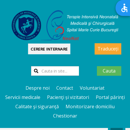
Traduceți
CERERE INTERNARE
Cauta
Despre noi
Contact
Voluntariat
Servicii medicale
Pacienţi și vizitatori
Portal părinți
Calitate şi siguranţă
Monitorizare domiciliu
Chestionar