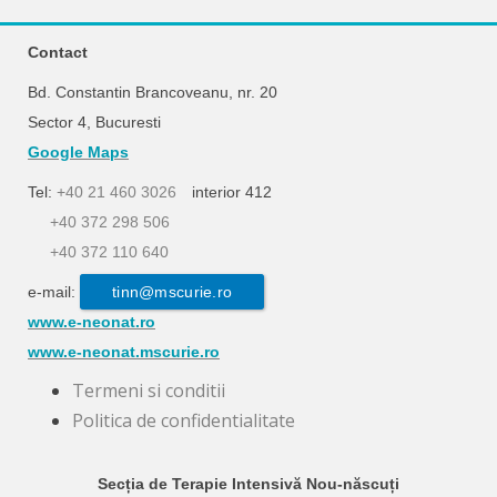
Contact
Bd. Constantin Brancoveanu, nr. 20
Sector 4, Bucuresti
Google Maps
Tel:
+40 21 460 3026
interior 412
+40 372 298 506
+40 372 110 640
e-mail:
tinn@mscurie.ro
www.e-neonat.ro
www.e-neonat.mscurie.ro
Termeni si conditii
Politica de confidentialitate
Secția de Terapie Intensivă Nou-născuți