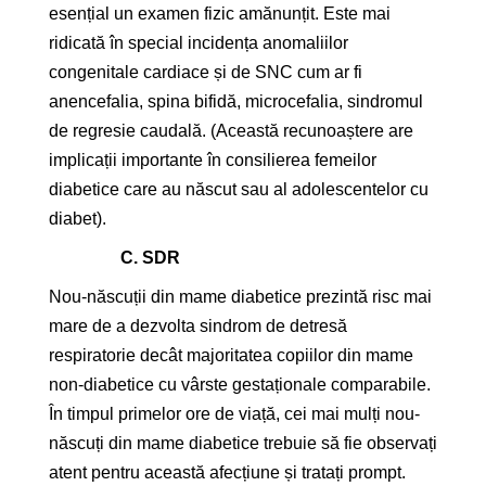
esențial un examen fizic amănunțit. Este mai
ridicată în special incidența anomaliilor
congenitale cardiace și de SNC cum ar fi
anencefalia, spina bifidă, microcefalia, sindromul
de regresie caudală. (Această recunoaștere are
implicații importante în consilierea femeilor
diabetice care au născut sau al adolescentelor cu
diabet).
C.
SDR
Nou-născuții din mame diabetice prezintă risc mai
mare de a dezvolta sindrom de detresă
respiratorie decât majoritatea copiilor din mame
non-diabetice cu vârste gestaționale comparabile.
În timpul primelor ore de viață, cei mai mulți nou-
născuți din mame diabetice trebuie să fie observați
atent pentru această afecțiune și tratați prompt.