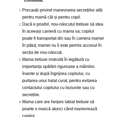
Conduita:
Precauții privind manevrarea secrețiilor atât
pentru mamă cât și pentru copil.
Dacă e posibil, nou-născutul trebuie să stea
în aceeași cameră cu mama sa; copilul
poate fi transportat din sau în camera mamei
în pătuț; mamei nu îi este permis accesul în
secția de nou-născuți.
Mama trebuie instruită în legătură cu
importanța spălării riguroase a mâinilor,
înainte și după îngrijirea copilului, cu
purtarea unui halat curat, pentru evitarea
contactului copilului cu leziunile sau cu
secrețiile.
Mama care are herpes labial trebuie să
poarte o mască atunci când manevrează
copilul.