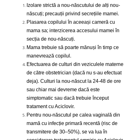
Izolare strictă a nou-născutului de alți nou-
născuți; precauții privind secrețiile mamei.
Plasarea copilului în aceeași cameră cu
mama sa; interzicerea accesului mamei în
secția de nou-născuți.
Mama trebuie să poarte mănuși în timp ce
manevrează copilul.
Efectuarea de culturi din veziculele materne
de către obstetrician (dacă nu s-au efectuat
deja). Culturi la nou-născut la 24-48 de ore
sau chiar mai devreme dacă este
simptomatic sau dacă trebuie început
tratament cu Aciclovir.
Pentru nou-născutul pe calea vaginală din
mamă cu infecție primară recentă (risc de
transmitere de 30–50%), se va lua în