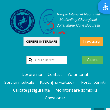
Traduceți
CERERE INTERNARE
Cauta
Despre noi
Contact
Voluntariat
Servicii medicale
Pacienţi și vizitatori
Portal părinți
Calitate şi siguranţă
Monitorizare domiciliu
Chestionar