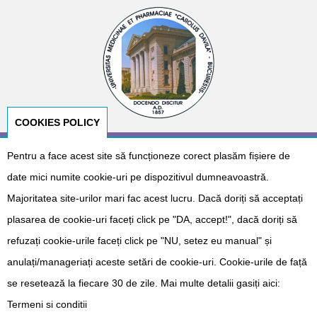
COOKIES POLICY
Pentru a face acest site să funcționeze corect plasăm fișiere de
© Copyright 2026
E-NeoNat
. Designed by
Dr. Cătălin Gabriel
Cîrstoveanu
&
Albotech Consulting
date mici numite cookie-uri pe dispozitivul dumneavoastră.
Sponsorizat de
Majoritatea site-urilor mari fac acest lucru. Dacă doriți să acceptați
plasarea de cookie-uri faceți click pe "DA, accept!", dacă doriți să
refuzați cookie-urile faceți click pe "NU, setez eu manual" și
anulați/manageriați aceste setări de cookie-uri. Cookie-urile de față
se resetează la fiecare 30 de zile. Mai multe detalii gasiți aici:
Termeni si conditii