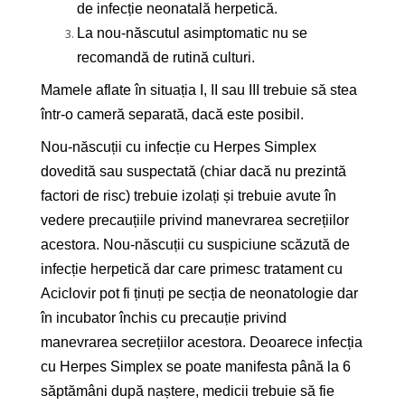
de infecție neonatală herpetică.
La nou-născutul asimptomatic nu se
recomandă de rutină culturi.
Mamele aflate în situația I, II sau III trebuie să stea
într-o cameră separată, dacă este posibil.
Nou-născuții cu infecție cu Herpes Simplex
dovedită sau suspectată (chiar dacă nu prezintă
factori de risc) trebuie izolați și trebuie avute în
vedere precauțiile privind manevrarea secrețiilor
acestora. Nou-născuții cu suspiciune scăzută de
infecție herpetică dar care primesc tratament cu
Aciclovir pot fi ținuți pe secția de neonatologie dar
în incubator închis cu precauție privind
manevrarea secrețiilor acestora. Deoarece infecția
cu Herpes Simplex se poate manifesta până la 6
săptămâni după naștere, medicii trebuie să fie