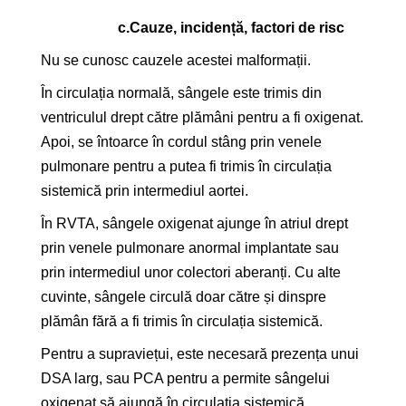
c.
Cauze, incidență, factori de risc
Nu se cunosc cauzele acestei malformații.
În circulația normală, sângele este trimis din
ventriculul drept către plămâni pentru a fi oxigenat.
Apoi, se întoarce în cordul stâng prin venele
pulmonare pentru a putea fi trimis în circulația
sistemică prin intermediul aortei.
În RVTA, sângele oxigenat ajunge în atriul drept
prin venele pulmonare anormal implantate sau
prin intermediul unor colectori aberanți. Cu alte
cuvinte, sângele circulă doar către și dinspre
plămân fără a fi trimis în circulația sistemică.
Pentru a supraviețui, este necesară prezența unui
DSA larg, sau PCA pentru a permite sângelui
oxigenat să ajungă în circulația sistemică.