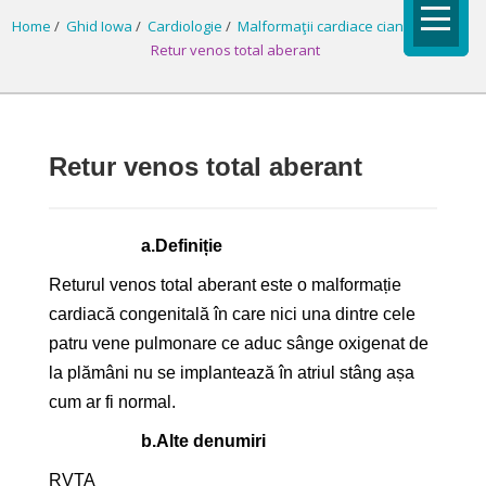
Home
/
Ghid Iowa
/
Cardiologie
/
Malformaţii cardiace cianogene
/
Retur venos total aberant
Retur venos total aberant
a.
Definiție
Returul venos total aberant este o malformație
cardiacă congenitală în care nici una dintre cele
patru vene pulmonare ce aduc sânge oxigenat de
la plămâni nu se implantează în atriul stâng așa
cum ar fi normal.
b.
Alte denumiri
RVTA