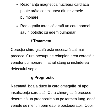
Rezonanța magnetică nucleară cardiacă
poate arăta conexiunea dintre venele
pulmonare
Radiografia toracică arată un cord normal
sau hipotrofic cu edem pulmonar
f.
Tratament
Corecția chirurgicală este necesară cât mai
precoce. Cura presupune reimplantarea corectă a
venelor pulmonare în atriul stâng și închiderea
defectului septal.
g.
Prognostic
Netratată, boala duce la cardiomegalie, și apoi
insuficiență cardiacă. Cura chirurgicală precoce
determină un prognostic bun pe termen lung, dacă
venele se mențin permeabile postoperator. Copii