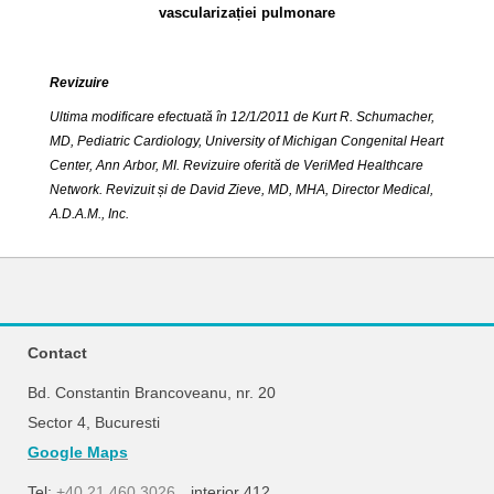
vascularizației pulmonare
Revizuire
Ultima modificare efectuată în 12/1/2011 de Kurt R. Schumacher,
MD, Pediatric Cardiology, University of Michigan Congenital Heart
Center, Ann Arbor, MI. Revizuire oferită de VeriMed Healthcare
Network. Revizuit și de David Zieve, MD, MHA, Director Medical,
A.D.A.M., Inc.
Contact
Bd. Constantin Brancoveanu, nr. 20
Sector 4, Bucuresti
Google Maps
Tel:
+40 21 460 3026
interior 412