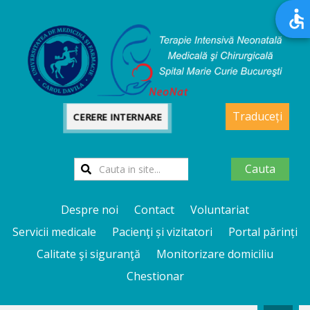
Traduceți
CERERE INTERNARE
Cauta
Despre noi
Contact
Voluntariat
Servicii medicale
Pacienţi și vizitatori
Portal părinți
Calitate şi siguranţă
Monitorizare domiciliu
Chestionar