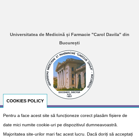
Universitatea de Medicină și Farmacie "Carol Davila" din
București
COOKIES POLICY
Pentru a face acest site să funcționeze corect plasăm fișiere de
© Copyright 2026
E-NeoNat
. Designed by
Dr. Cătălin Gabriel
Cîrstoveanu
&
Albotech Consulting
date mici numite cookie-uri pe dispozitivul dumneavoastră.
Sponsorizat de
Majoritatea site-urilor mari fac acest lucru. Dacă doriți să acceptați