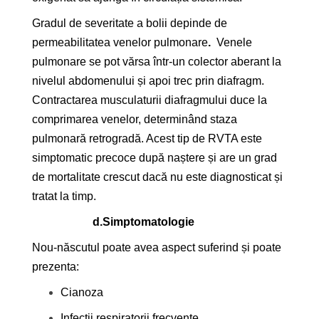
Gradul de severitate a bolii depinde de
permeabilitatea venelor pulmonare
.
Venele
pulmonare se pot vărsa într-un colector aberant la
nivelul abdomenului și apoi trec prin diafragm.
Contractarea musculaturii diafragmului duce la
comprimarea venelor, determinând staza
pulmonară retrogradă. Acest tip de RVTA este
simptomatic precoce după naștere și are un grad
de mortalitate crescut dacă nu este diagnosticat și
tratat la timp.
d.
Simptomatologie
Nou-născutul poate avea aspect suferind și poate
prezenta:
Cianoza
Infecții respiratorii frecvente