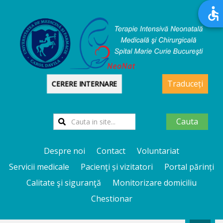
Traduceți
CERERE INTERNARE
Cauta
Despre noi
Contact
Voluntariat
Servicii medicale
Pacienţi și vizitatori
Portal părinți
Calitate şi siguranţă
Monitorizare domiciliu
Chestionar