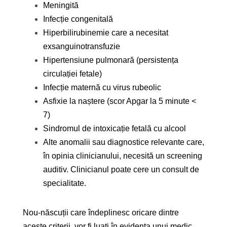
Meningită
Infecție congenitală
Hiperbilirubinemie care a necesitat
exsanguinotransfuzie
Hipertensiune pulmonară (persistența
circulației fetale)
Infecție maternă cu virus rubeolic
Asfixie la naștere (scor Apgar la 5 minute <
7)
Sindromul de intoxicație fetală cu alcool
Alte anomalii sau diagnostice relevante care,
în opinia clinicianului, necesită un screening
auditiv. Clinicianul poate cere un consult de
specialitate.
Nou-născuții care îndeplinesc oricare dintre
aceste criterii vor fi luați în evidența unui medic