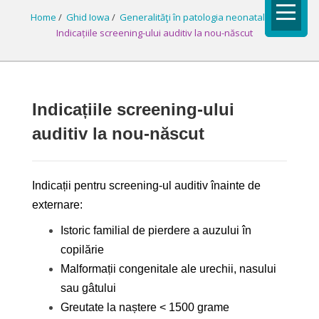
Home
/
Ghid Iowa
/
Generalităţi în patologia neonatală
/
Indicațiile screening-ului auditiv la nou-născut
Indicațiile screening-ului
auditiv la nou-născut
Indicații pentru screening-ul auditiv înainte de
externare:
Istoric familial de pierdere a auzului în
copilărie
Malformații congenitale ale urechii, nasului
sau gâtului
Greutate la naștere < 1500 grame