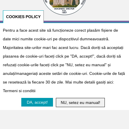
COOKIES POLICY
Pentru a face acest site să funcționeze corect plasăm fișiere de
© Copyright 2026
E-NeoNat
. Designed by
Dr. Cătălin Gabriel
Cîrstoveanu
&
Albotech Consulting
date mici numite cookie-uri pe dispozitivul dumneavoastră.
Sponsorizat de
Majoritatea site-urilor mari fac acest lucru. Dacă doriți să acceptați
plasarea de cookie-uri faceți click pe "DA, accept!", dacă doriți să
refuzați cookie-urile faceți click pe "NU, setez eu manual" și
anulați/manageriați aceste setări de cookie-uri. Cookie-urile de față
se resetează la fiecare 30 de zile. Mai multe detalii gasiți aici:
Termeni si conditii
Doneaza
DA, accept!
NU, setez eu manual!