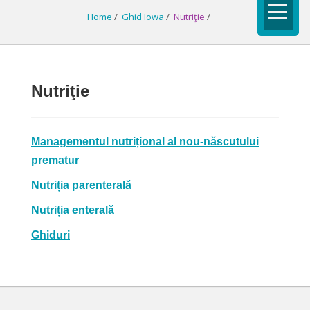
Home
/
Ghid Iowa
/
Nutriţie
/
Nutriţie
Managementul nutrițional al nou-născutului
prematur
Nutriția parenterală
Nutriția enterală
Ghiduri