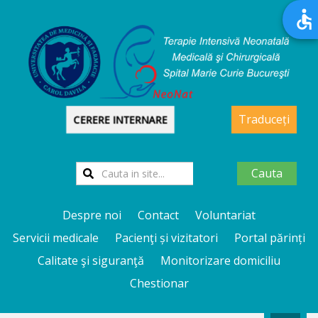
Traduceți
CERERE INTERNARE
Cauta
Despre noi
Contact
Voluntariat
Servicii medicale
Pacienţi și vizitatori
Portal părinți
Calitate şi siguranţă
Monitorizare domiciliu
Chestionar