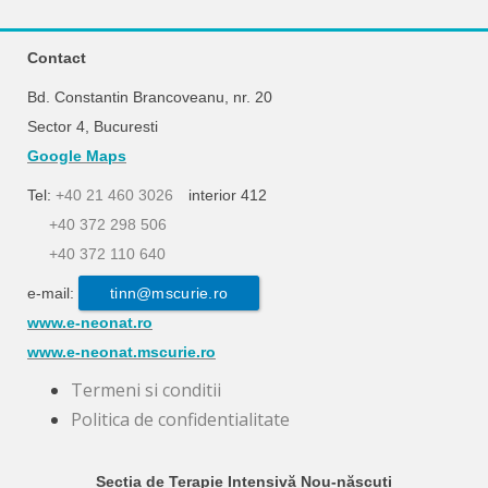
Contact
Bd. Constantin Brancoveanu, nr. 20
Sector 4, Bucuresti
Google Maps
Tel:
+40 21 460 3026
interior 412
+40 372 298 506
+40 372 110 640
e-mail:
tinn@mscurie.ro
www.e-neonat.ro
www.e-neonat.mscurie.ro
Termeni si conditii
Politica de confidentialitate
Secția de Terapie Intensivă Nou-născuți