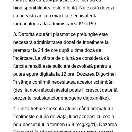
biodisponibilitatea este diferită. Nu există dovezi
că aceasta ar fi cu exactitate echivalența
farmacologică la administrarea IV și PO.
3. Datorită epurării plasmatice prelungite este
necesară administrarea dozei de întreținere la
prematur la 24 de ore după ultima doză de
încărcare. La vârsta de o lună se consideră că
funcția renală este suficient dezvoltată pentru a
putea epura digitala la 12 ore. Dozarea Digoxinei
în sânge confirmă necesitatea acestor schimbări
(deși la nou-născut nivelul poate fi crescut datorită
prezentei substanțelor endogene digoxin-like).
4. Doza trebuie crescută atunci când prematurul
împlinește o lună de viață, fiind aceeași cu cea a
nou-născutului la termen (6-8 mcg/kg/zi). Dozarea