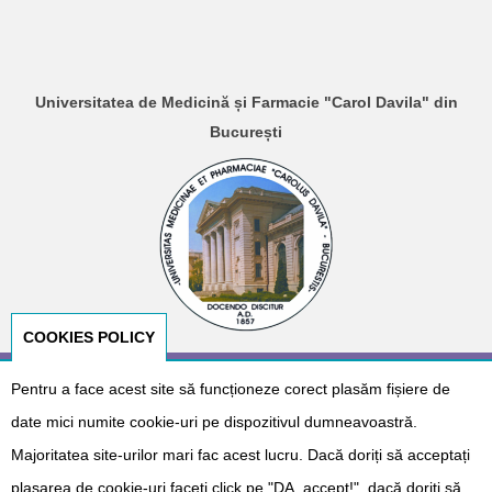
Universitatea de Medicină și Farmacie "Carol Davila" din
București
COOKIES POLICY
Pentru a face acest site să funcționeze corect plasăm fișiere de
© Copyright 2026
E-NeoNat
. Designed by
Dr. Cătălin Gabriel
Cîrstoveanu
&
Albotech Consulting
date mici numite cookie-uri pe dispozitivul dumneavoastră.
Sponsorizat de
Majoritatea site-urilor mari fac acest lucru. Dacă doriți să acceptați
plasarea de cookie-uri faceți click pe "DA, accept!", dacă doriți să