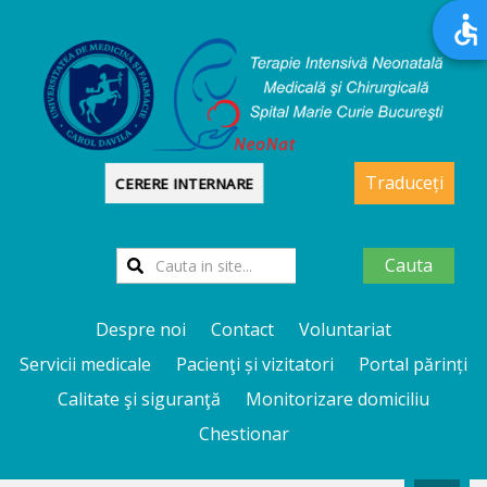
Traduceți
CERERE INTERNARE
Cauta
Despre noi
Contact
Voluntariat
Servicii medicale
Pacienţi și vizitatori
Portal părinți
Calitate şi siguranţă
Monitorizare domiciliu
Chestionar