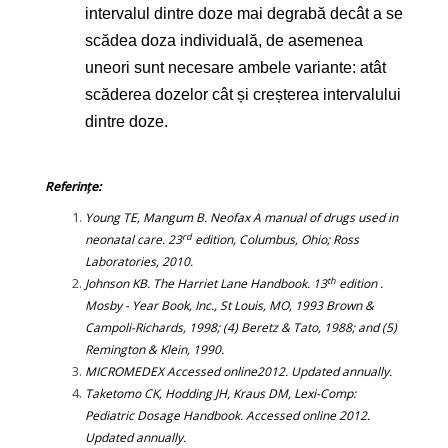
intervalul dintre doze mai degrabă decât a se
scădea doza individuală, de asemenea
uneori sunt necesare ambele variante: atât
scăderea dozelor cât și creșterea intervalului
dintre doze.
Referințe:
Young TE, Mangum B. Neofax A manual of drugs used in
rd
neonatal care. 23
edition, Columbus, Ohio; Ross
Laboratories, 2010.
th
Johnson KB. The Harriet Lane Handbook. 13
edition .
Mosby - Year Book, Inc., St Louis, MO, 1993 Brown &
Campoli-Richards, 1998; (4) Beretz & Tato, 1988; and (5)
Remington & Klein, 1990.
MICROMEDEX Accessed online2012. Updated annually.
Taketomo CK, Hodding JH, Kraus DM, Lexi-Comp:
Pediatric Dosage Handbook. Accessed online 2012.
Updated annually.