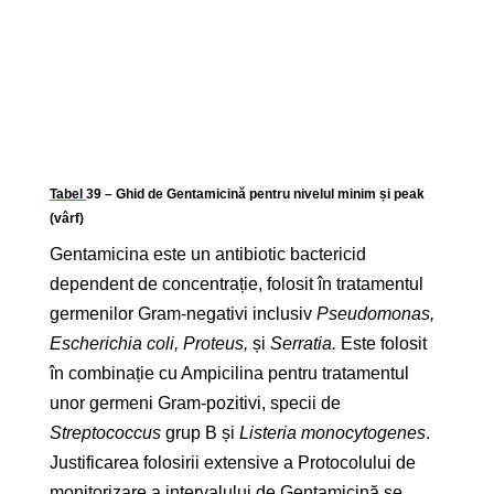
Tabel
39
– Ghid de Gentamicină pentru nivelul minim și peak
(vârf)
Gentamicina este un antibiotic bactericid
dependent de concentrație, folosit în tratamentul
germenilor Gram-negativi inclusiv
Pseudomonas,
Escherichia coli, Proteus,
și
Serratia.
Este folosit
în combinație cu Ampicilina pentru tratamentul
unor germeni Gram-pozitivi, specii de
Streptococcus
grup B și
Listeria monocytogenes
.
Justificarea folosirii extensive a Protocolului de
monitorizare a intervalului de Gentamicină se