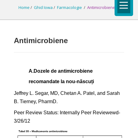
Home
/
Ghid Iowa
/
Farmacologie
/
Antimicrobiene
Antimicrobiene
A.
Dozele de antimicrobiene
recomandate la nou-născuți
Jeffrey L. Segar, MD, Chetan A. Patel, and Sarah
B. Tierney, PharmD.
Peer Review Status: Internally Peer Reviewewd-
3/26/12