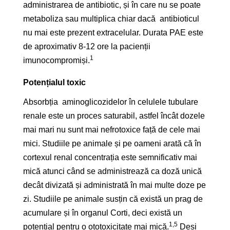
administrarea de antibiotic, și în care nu se poate
metaboliza sau multiplica chiar dacă antibioticul
nu mai este prezent extracelular. Durata PAE este
de aproximativ 8-12 ore la pacienții
1
imunocompromiși.
Potențialul toxic
Absorbția aminoglicozidelor în celulele tubulare
renale este un proces saturabil, astfel încât dozele
mai mari nu sunt mai nefrotoxice față de cele mai
mici. Studiile pe animale și pe oameni arată că în
cortexul renal concentrația este semnificativ mai
mică atunci când se administrează ca doză unică
decât divizată și administrată în mai multe doze pe
zi. Studiile pe animale susțin că există un prag de
acumulare și în organul Corti, deci există un
1,5
potențial pentru o ototoxicitate mai mică.
Deși