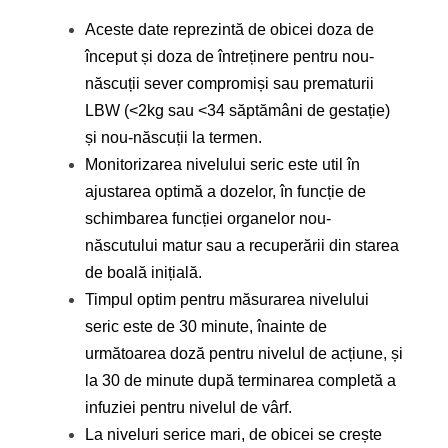
Aceste date reprezintă de obicei doza de
început și doza de întreținere pentru nou-
născuții sever compromiși sau prematurii
LBW (˂2kg sau ˂34 săptămâni de gestație)
și nou-născuții la termen.
Monitorizarea nivelului seric este util în
ajustarea optimă a dozelor, în funcție de
schimbarea funcției organelor nou-
născutului matur sau a recuperării din starea
de boală inițială.
Timpul optim pentru măsurarea nivelului
seric este de 30 minute, înainte de
următoarea doză pentru nivelul de acțiune, și
la 30 de minute după terminarea completă a
infuziei pentru nivelul de vârf.
La niveluri serice mari, de obicei se crește