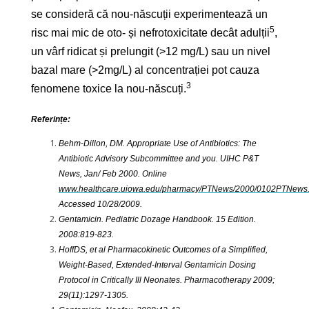
se consideră că nou-născuții experimentează un
5
risc mai mic de oto- și nefrotoxicitate decât adulții
,
un vârf ridicat și prelungit (>12 mg/L) sau un nivel
bazal mare (>2mg/L) al concentrației pot cauza
3
fenomene toxice la nou-născuți.
Referințe:
Behm-Dillon, DM. Appropriate Use of Antibiotics: The
Antibiotic Advisory Subcommittee and you. UIHC P&T
News, Jan/ Feb 2000. Online
www.healthcare.uiowa.edu/pharmacy/PTNews/2000/0102PTNews.
Accessed 10/28/2009.
Gentamicin. Pediatric Dozage Handbook. 15 Edition.
2008:819-823.
HoffDS, et al Pharmacokinetic Outcomes of a Simplified,
Weight-Based, Extended-Interval Gentamicin Dosing
Protocol in Critically Ill Neonates. Pharmacotherapy 2009;
29(11):1297-1305.