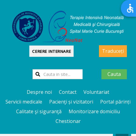
Traduceți
CERERE INTERNARE
Cauta
Despre noi
Contact
Voluntariat
Servicii medicale
Pacienţi și vizitatori
Portal părinți
Calitate şi siguranţă
Monitorizare domiciliu
Chestionar