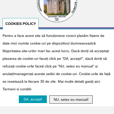
COOKIES POLICY
© Copyright 2026
E-NeoNat
. Designed by
Dr. Cătălin Gabriel
Pentru a face acest site să funcționeze corect plasăm fișiere de
Cîrstoveanu
&
Albotech Consulting
date mici numite cookie-uri pe dispozitivul dumneavoastră.
Sponsorizat de
Majoritatea site-urilor mari fac acest lucru. Dacă doriți să acceptați
plasarea de cookie-uri faceți click pe "DA, accept!", dacă doriți să
refuzați cookie-urile faceți click pe "NU, setez eu manual" și
anulați/manageriați aceste setări de cookie-uri. Cookie-urile de față
se resetează la fiecare 30 de zile. Mai multe detalii gasiți aici:
Termeni si conditii
Doneaza
DA, accept!
NU, setez eu manual!