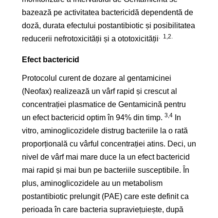
bazează pe activitatea bactericidă dependentă de
doză, durata efectului postantibiotic și posibilitatea
. 1,2.
reducerii nefrotoxicității și a ototoxicității
Efect bactericid
Protocolul curent de dozare al gentamicinei
(Neofax) realizează un vârf rapid și crescut al
concentrației plasmatice de Gentamicină pentru
3,4
un efect bactericid optim în 94% din timp.
In
vitro, aminoglicozidele distrug bacteriile la o rată
proporțională cu vârful concentrației atins. Deci, un
nivel de vârf mai mare duce la un efect bactericid
mai rapid și mai bun pe bacteriile susceptibile. În
plus, aminoglicozidele au un metabolism
postantibiotic prelungit (PAE) care este definit ca
perioada în care bacteria supraviețuiește, după