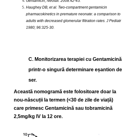
Gentamicin, Neofax. 2008:42-43.
Haughey DB, et al. Two-compartment gentamicin
pharmacokinetics in premature neonate: a comparison to
adults with decreased glomerular filtration rates. J Pediatr
1980; 96:325-30.
C.
Monitorizarea terapiei cu Gentamicină
printr-o singură determinare eșantion de
ser.
Această nomogramă este folositoare doar la
nou-născuții la termen (˂30 de zile de viață)
care primesc Gentamicină sau tobramicină
2,5mg/kg IV la 12 ore
.