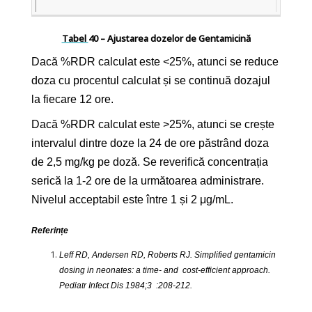
Tabel
40 – Ajustarea dozelor de Gentamicină
Dacă %RDR calculat este ˂25%, atunci se reduce
doza cu procentul calculat și se continuă dozajul
la fiecare 12 ore.
Dacă %RDR calculat este >25%, atunci se crește
intervalul dintre doze la 24 de ore păstrând doza
de 2,5 mg/kg pe doză. Se reverifică concentrația
serică la 1-2 ore de la următoarea administrare.
Nivelul acceptabil este între 1 și 2 μg/mL.
Referințe
Leff RD, Andersen RD, Roberts RJ. Simplified gentamicin
dosing in neonates: a time- and cost-efficient approach.
Pediatr Infect Dis 1984;3 :208-212.