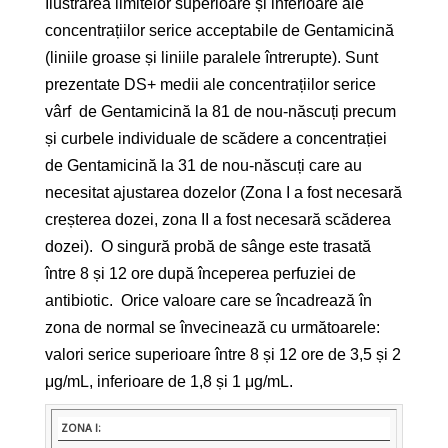
Ilustrarea limitelor superioare și inferioare ale
concentrațiilor serice acceptabile de Gentamicină
(liniile groase și liniile paralele întrerupte). Sunt
prezentate DS+ medii ale concentrațiilor serice
vârf de Gentamicină la 81 de nou-născuți precum
și curbele individuale de scădere a concentrației
de Gentamicină la 31 de nou-născuți care au
necesitat ajustarea dozelor (Zona I a fost necesară
creșterea dozei, zona II a fost necesară scăderea
dozei). O singură probă de sânge este trasată
între 8 și 12 ore după începerea perfuziei de
antibiotic. Orice valoare care se încadrează în
zona de normal se învecinează cu următoarele:
valori serice superioare între 8 și 12 ore de 3,5 și 2
μg/mL, inferioare de 1,8 și 1 μg/mL.