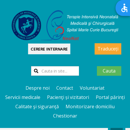
Traduceți
CERERE INTERNARE
Cauta
Despre noi
Contact
Voluntariat
Servicii medicale
Pacienţi și vizitatori
Portal părinți
Calitate şi siguranţă
Monitorizare domiciliu
Chestionar