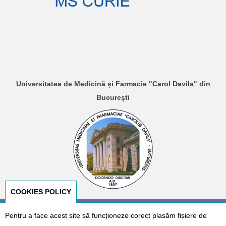
Universitatea de Medicină și Farmacie "Carol Davila" din
București
COOKIES POLICY
Pentru a face acest site să funcționeze corect plasăm fișiere de
© Copyright 2026
E-NeoNat
. Designed by
Dr. Cătălin Gabriel
Cîrstoveanu
&
Albotech Consulting