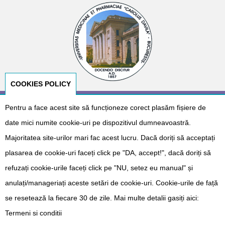
COOKIES POLICY
© Copyright 2026
E-NeoNat
. Designed by
Dr. Cătălin Gabriel
Pentru a face acest site să funcționeze corect plasăm fișiere de
Cîrstoveanu
&
Albotech Consulting
date mici numite cookie-uri pe dispozitivul dumneavoastră.
Sponsorizat de
Majoritatea site-urilor mari fac acest lucru. Dacă doriți să acceptați
plasarea de cookie-uri faceți click pe "DA, accept!", dacă doriți să
refuzați cookie-urile faceți click pe "NU, setez eu manual" și
anulați/manageriați aceste setări de cookie-uri. Cookie-urile de față
se resetează la fiecare 30 de zile. Mai multe detalii gasiți aici:
Termeni si conditii