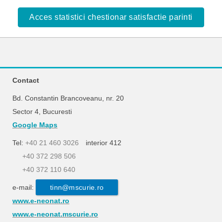
Acces statistici chestionar satisfactie parinti
Contact
Bd. Constantin Brancoveanu, nr. 20
Sector 4, Bucuresti
Google Maps
Tel:
+40 21 460 3026
interior 412
+40 372 298 506
+40 372 110 640
e-mail:
tinn@mscurie.ro
www.e-neonat.ro
www.e-neonat.mscurie.ro