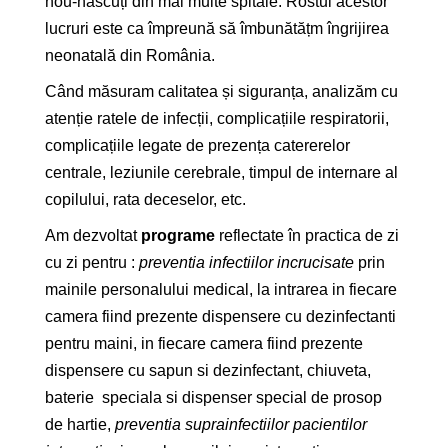
nou-născuți din mai multe spitale. Rostul acestor
lucruri este ca împreună să îmbunătățm îngrijirea
neonatală din România.
Când măsuram calitatea și siguranța, analizăm cu
atenție ratele de infecții, complicațiile respiratorii,
complicațiile legate de prezența catererelor
centrale, leziunile cerebrale, timpul de internare al
copilului, rata deceselor, etc.
Am dezvoltat
programe
reflectate în practica de zi
cu zi pentru :
preventia infectiilor incrucisate
prin
mainile personalului medical, la intrarea in fiecare
camera fiind prezente dispensere cu dezinfectanti
pentru maini, in fiecare camera fiind prezente
dispensere cu sapun si dezinfectant, chiuveta,
baterie speciala si dispenser special de prosop
de hartie,
preventia suprainfectiilor pacientilor