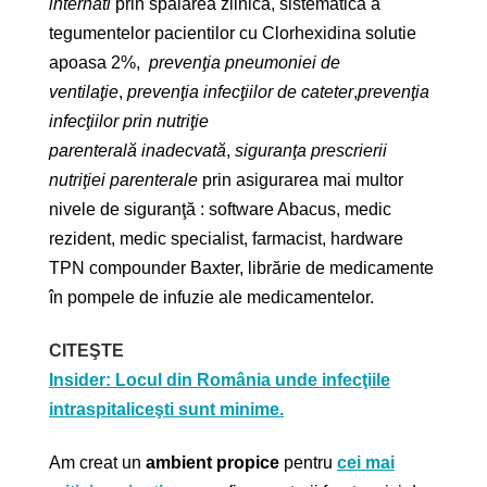
internati
prin spalarea zilnica, sistematica a
tegumentelor pacientilor cu Clorhexidina solutie
apoasa 2%,
prevenţia pneumoniei de
ventilaţie
,
prevenţia infecţiilor de cateter
,
prevenţia
infecţiilor prin nutriţie
parenterală inadecvată
,
siguranţa prescrierii
nutriţiei parenterale
prin asigurarea mai multor
nivele de siguranţă : software Abacus, medic
rezident, medic specialist, farmacist, hardware
TPN compounder Baxter, librărie de medicamente
în pompele de infuzie ale medicamentelor.
CITEŞTE
Insider: Locul din România unde infecţiile
intraspitaliceşti sunt minime.
Am creat un
ambient propice
pentru
cei mai