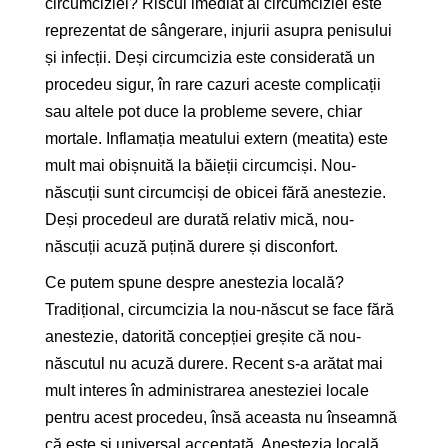
circumciziei? Riscul imediat al circumciziei este
reprezentat de sângerare, injurii asupra penisului
și infecții. Deși circumcizia este considerată un
procedeu sigur, în rare cazuri aceste complicații
sau altele pot duce la probleme severe, chiar
mortale. Inflamația meatului extern (meatita) este
mult mai obișnuită la băieții circumciși. Nou-
născuții sunt circumciși de obicei fără anestezie.
Deși procedeul are durată relativ mică, nou-
născuții acuză puțină durere și disconfort.
Ce putem spune despre anestezia locală?
Tradițional, circumcizia la nou-născut se face fără
anestezie, datorită concepției greșite că nou-
născutul nu acuză durere. Recent s-a arătat mai
mult interes în administrarea anesteziei locale
pentru acest procedeu, însă aceasta nu înseamnă
că este și universal acceptată. Anestezia locală