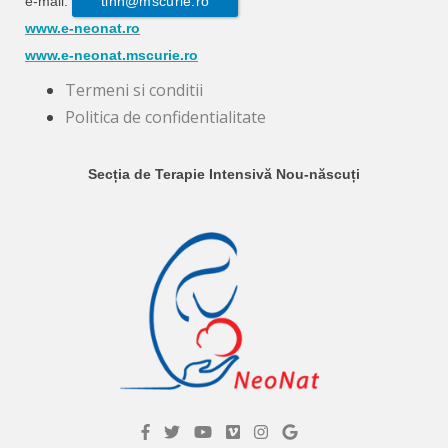
e-mail:
tinn@mscurie.ro
www.e-neonat.ro
www.e-neonat.mscurie.ro
Termeni si conditii
Politica de confidentialitate
Secția de Terapie Intensivă Nou-născuți