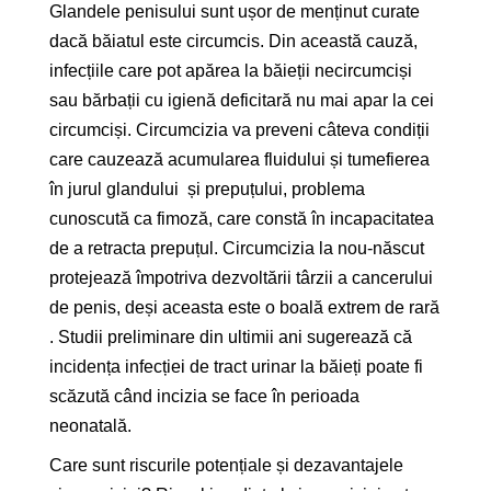
Glandele penisului sunt ușor de menținut curate
dacă băiatul este circumcis. Din această cauză,
infecțiile care pot apărea la băieții necircumciși
sau bărbații cu igienă deficitară nu mai apar la cei
circumciși. Circumcizia va preveni câteva condiții
care cauzează acumularea fluidului și tumefierea
în jurul glandului și prepuțului, problema
cunoscută ca fimoză, care constă în incapacitatea
de a retracta prepuțul. Circumcizia la nou-născut
protejează împotriva dezvoltării târzii a cancerului
de penis, deși aceasta este o boală extrem de rară
. Studii preliminare din ultimii ani sugerează că
incidența infecției de tract urinar la băieți poate fi
scăzută când incizia se face în perioada
neonatală.
Care sunt riscurile potențiale și dezavantajele