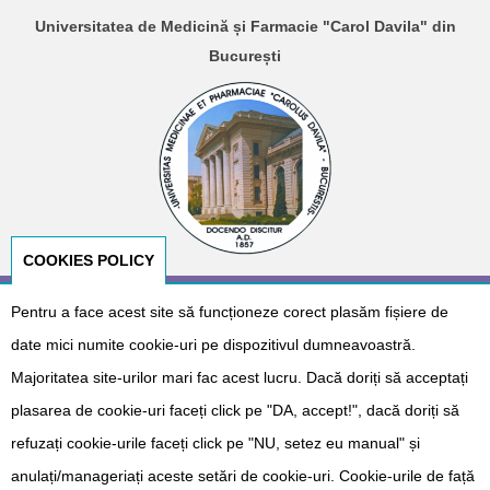
Universitatea de Medicină și Farmacie "Carol Davila" din
București
COOKIES POLICY
Pentru a face acest site să funcționeze corect plasăm fișiere de
© Copyright 2026
E-NeoNat
. Designed by
Dr. Cătălin Gabriel
Cîrstoveanu
&
Albotech Consulting
date mici numite cookie-uri pe dispozitivul dumneavoastră.
Sponsorizat de
Majoritatea site-urilor mari fac acest lucru. Dacă doriți să acceptați
plasarea de cookie-uri faceți click pe "DA, accept!", dacă doriți să
refuzați cookie-urile faceți click pe "NU, setez eu manual" și
anulați/manageriați aceste setări de cookie-uri. Cookie-urile de față