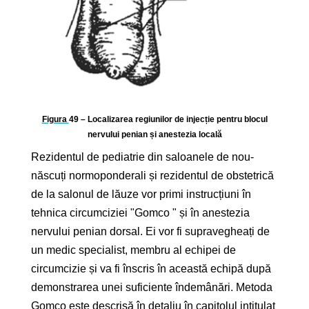
Figura
49
– Localizarea regiunilor de injecție pentru blocul
nervului penian și anestezia locală
Rezidentul de pediatrie din saloanele de nou-
născuți normoponderali și rezidentul de obstetrică
de la salonul de lăuze vor primi instrucțiuni în
tehnica circumciziei "Gomco " și în anestezia
nervului penian dorsal. Ei vor fi supravegheați de
un medic specialist, membru al echipei de
circumcizie și va fi înscris în această echipă după
demonstrarea unei suficiente îndemânări. Metoda
Gomco este descrisă în detaliu în capitolul intitulat