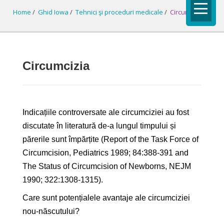
Home
/
Ghid Iowa
/
Tehnici şi proceduri medicale
/
Circumcizia
Circumcizia
Indicațiile controversate ale circumciziei au fost
discutate în literatură de-a lungul timpului și
părerile sunt împărțite (Report of the Task Force of
Circumcision, Pediatrics 1989; 84:388-391 and
The Status of Circumcision of Newborns, NEJM
1990; 322:1308-1315).
Care sunt potențialele avantaje ale circumciziei
nou-născutului?