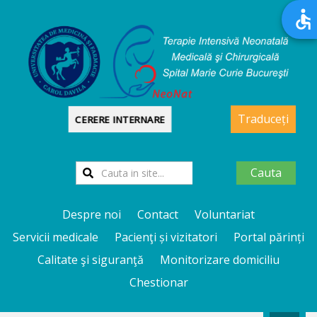
Traduceți
CERERE INTERNARE
Cauta
Despre noi
Contact
Voluntariat
Servicii medicale
Pacienţi și vizitatori
Portal părinți
Calitate şi siguranţă
Monitorizare domiciliu
Chestionar