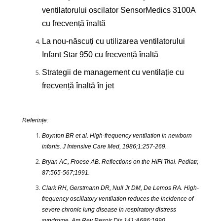
ventilatorului oscilator SensorMedics 3100A
cu frecvență înaltă
La nou-născuți cu utilizarea ventilatorului
Infant Star 950 cu frecvență înaltă
Strategii de management cu ventilație cu
frecvență înaltă în jet
Referințe:
Boynton BR et al. High-frequency ventilation in newborn
infants. J Intensive Care Med, 1986;1:257-269.
Bryan AC, Froese AB. Reflections on the HIFI Trial. Pediatr,
87:565-567;1991.
Clark RH, Gerstmann DR, Null Jr DM, De Lemos RA. High-
frequency oscillatory ventilation reduces the incidence of
severe chronic lung disease in respiratory distress
syndrome. Am Rev Respir Dis 141:A686;1990.