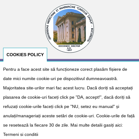
COOKIES POLICY
Pentru a face acest site să funcționeze corect plasăm fișiere de
© Copyright 2026
E-NeoNat
. Designed by
Dr. Cătălin Gabriel
Cîrstoveanu
&
Albotech Consulting
date mici numite cookie-uri pe dispozitivul dumneavoastră.
Sponsorizat de
Majoritatea site-urilor mari fac acest lucru. Dacă doriți să acceptați
plasarea de cookie-uri faceți click pe "DA, accept!", dacă doriți să
refuzați cookie-urile faceți click pe "NU, setez eu manual" și
anulați/manageriați aceste setări de cookie-uri. Cookie-urile de față
se resetează la fiecare 30 de zile. Mai multe detalii gasiți aici:
Termeni si conditii