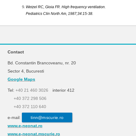
Wetzel RC, Gioia FR. High frequency ventilation.
Pediatrics Clin North Am, 1987;34:15-38.
Contact
Bd. Constantin Brancoveanu, nr. 20
Sector 4, Bucuresti
Google Maps
Tel:
+40 21 460 3026
interior 412
+40 372 298 506
+40 372 110 640
e-mail:
tinn@mscurie.ro
www.e-neonat.ro
www.e-neonat.mscurie.ro