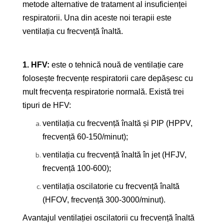
metode alternative de tratament al insuficienței
respiratorii. Una din aceste noi terapii este
ventilația cu frecvență înaltă.
1. HFV:
este o tehnică nouă de ventilație care
folosește frecvențe respiratorii care depășesc cu
mult frecvența respiratorie normală. Există trei
tipuri de HFV:
ventilația cu frecvență înaltă și PIP (HPPV,
frecvență 60-150/minut);
ventilația cu frecvență înaltă în jet (HFJV,
frecvență 100-600);
ventilația oscilatorie cu frecvență înaltă
(HFOV, frecvență 300-3000/minut).
Avantajul ventilației oscilatorii cu frecvență înaltă