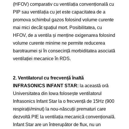
(HFOV) comparativ cu ventilația convențională cu
PIP sau ventilația cu jet este capacitatea de a
promova schimbul gazos folosind volume curente
mai mici decât spațiul mort. Posibilitatea, cu
HFOV, de a ventila și menține oxigenarea folosind
volume curente minime ne permite reducerea
barotraumei și în consecință morbiditatea asociată
ventilației mecanice în RDS.
2. Ventilatorul cu frecvență înaltă
INFRASONICS INFANT STAR:
la această oră
Universitatea din Iowa folosește ventilatorul
Infrasonics Infant Star la o frecvență de 15Hz (900
respirații/minut) la nou-născuții prematuri care
dezvoltă PIE la ventilația mecanică convențională.
Infant Star are un întrerupător de flux, nu un