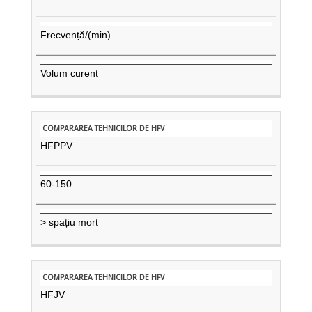
Frecvență/(min)
Volum curent
HFPPV
60-150
> spațiu mort
HFJV