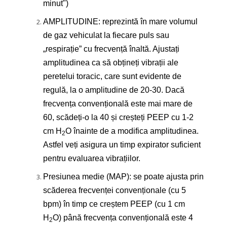
minut")
AMPLITUDINE: reprezintă în mare volumul
de gaz vehiculat la fiecare puls sau
„respirație” cu frecvență înaltă. Ajustați
amplitudinea ca să obțineți vibrații ale
peretelui toracic, care sunt evidente de
regulă, la o amplitudine de 20-30. Dacă
frecvența convențională este mai mare de
60, scădeți-o la 40 și creșteți PEEP cu 1-2
cm H
O înainte de a modifica amplitudinea.
2
Astfel veți asigura un timp expirator suficient
pentru evaluarea vibrațiilor.
Presiunea medie (MAP): se poate ajusta prin
scăderea frecvenței convenționale (cu 5
bpm) în timp ce creștem PEEP (cu 1 cm
H
O) până frecvența convențională este 4
2