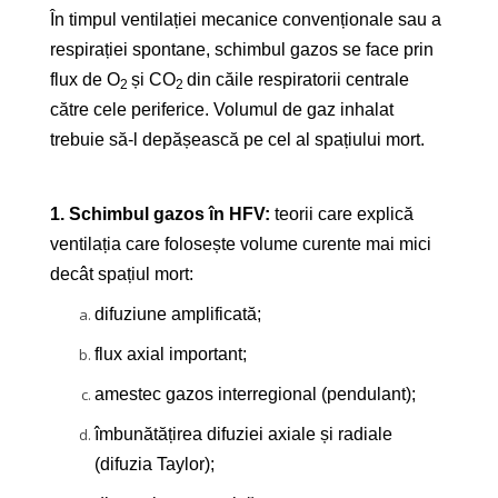
În timpul ventilației mecanice convenționale sau a
respirației spontane, schimbul gazos se face prin
flux de O
și CO
din căile respiratorii centrale
2
2
către cele periferice. Volumul de gaz inhalat
trebuie să-l depășească pe cel al spațiului mort.
1. Schimbul gazos în HFV:
teorii care explică
ventilația care folosește volume curente mai mici
decât spațiul mort:
difuziune amplificată;
flux axial important;
amestec gazos interregional (pendulant);
îmbunătățirea difuziei axiale și radiale
(difuzia Taylor);