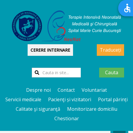
Traduceți
CERERE INTERNARE
Cauta
Despre noi
Contact
Voluntariat
Servicii medicale
Pacienţi și vizitatori
Portal părinți
Calitate şi siguranţă
Monitorizare domiciliu
Chestionar