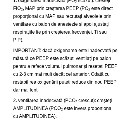
1. oxigenarea inadecvată (PO
scăzut): creșteți
2
FiO
, MAP prin creșterea PEEP (PO
este direct
2
2
proporțional cu MAP sau recrutați alveolele prin
ventilare cu balon de anestezie și apoi ajustați
respirațiile fie prin creșterea frecvenței, Ti sau
PIP).
IMPORTANT: dacă oxigenarea este inadecvată pe
măsură ce PEEP este scăzut, ventilați pe balon
pentru a reface volumul pulmonar și resetați PEEP
cu 2-3 cm mai mult decât cel anterior. Odată cu
restabilirea oxigenării puteți reduce din nou PEEP
dar mai lent.
2. ventilarea inadecvată (PCO
crescut): creșteți
2
AMPLITUDINEA (PCO
este invers proporțional
2
cu AMPLITUDINEA).