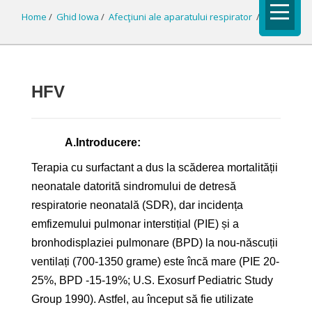
Home
/
Ghid Iowa
/
Afecţiuni ale aparatului respirator
/
HFV
HFV
A.
Introducere:
Terapia cu surfactant a dus la scăderea mortalității
neonatale datorită sindromului de detresă
respiratorie neonatală (SDR), dar incidența
emfizemului pulmonar interstițial (PIE) și a
bronhodisplaziei pulmonare (BPD) la nou-născuții
ventilați (700-1350 grame) este încă mare (PIE 20-
25%, BPD -15-19%; U.S. Exosurf Pediatric Study
Group 1990). Astfel, au început să fie utilizate