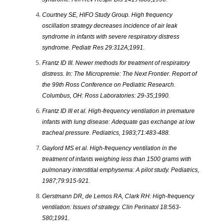
Courtney SE, HIFO Study Group. High frequency
oscillation strategy decreases incidence of air leak
syndrome in infants with severe respiratory distress
syndrome. Pediatr Res 29:312A;1991.
Frantz ID III. Newer methods for treatment of respiratory
distress. In: The Micropremie: The Next Frontier. Report of
the 99th Ross Conference on Pediatric Research.
Columbus, OH: Ross Laboratories: 29-35;1990.
Frantz ID III et al. High-frequency ventilation in premature
infants with lung disease: Adequate gas exchange at low
tracheal pressure. Pediatrics, 1983;71:483-488.
Gaylord MS et al. High-frequency ventilation in the
treatment of infants weighing less than 1500 grams with
pulmonary interstitial emphysema: A pilot study. Pediatrics,
1987;79:915-921.
Gerstmann DR, de Lemos RA, Clark RH: High-frequency
ventilation: Issues of strategy. Clin Perinatol 18:563-
580;1991.