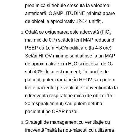
prea mică și trebuie crescută la valoarea
anterioară. O AMPLITUDINE minimă apare
de obicei la aproximativ 12-14 unități.
Odată ce oxigenarea este adecvată (FiO
2
mai mic de 0.7) scădeți lent MAP reducând
PEEP cu 1cm H
O/modificare (la 4-8 ore).
2
Setări HFOV minime sunt atinse la un MAP
de aproximativ 7 cm H
O și necesar de O
2
2
sub 40%. În acest moment, în funcție de
pacient, putem rămâne în HFOV sau putem
trece pacientul pe ventilație convențională la
o frecvență respiratorie mică (de obicei 15-
20 respirații/minut) sau putem detuba
pacientul pe CPAP nazal.
Strategii de management cu ventilație cu
frecvență înaltă la nou-născuți cu utilizarea