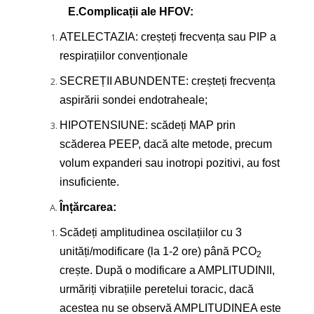
E.Complicații ale HFOV:
ATELECTAZIA: creșteți frecvența sau PIP a
respirațiilor convenționale
SECREȚII ABUNDENTE: creșteți frecvența
aspirării sondei endotraheale;
HIPOTENSIUNE: scădeți MAP prin
scăderea PEEP, dacă alte metode, precum
volum expanderi sau inotropi pozitivi, au fost
insuficiente.
Înțărcarea:
Scădeți amplitudinea oscilațiilor cu 3
unități/modificare (la 1-2 ore) până PCO
2
crește. După o modificare a AMPLITUDINII,
urmăriți vibrațiile peretelui toracic, dacă
acestea nu se observă AMPLITUDINEA este