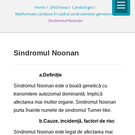
Home
/
Ghid Iowa
/
Cardiologie
/
Malformații cardiace în cadrul sindroamelor genetice
/
Sindromul Noonan
Sindromul Noonan
a.
Definiție
Sindromul Noonan este o boală genetică cu
transmitere autozomal dominantă. Implică
afectarea mai multor organe. Sindromul Noonan
purta înainte numele de sindromul Turner-like.
b.
Cauze, incidență, factori de risc
Sindromul Noonan este legat de afectarea mai