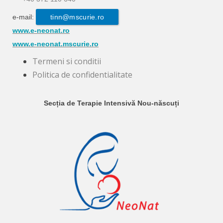
e-mail:
tinn@mscurie.ro
www.e-neonat.ro
www.e-neonat.mscurie.ro
Termeni si conditii
Politica de confidentialitate
Secția de Terapie Intensivă Nou-născuți