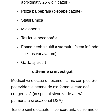
aproximativ 25% din cazuri)
Ptoza palpebrală (pleoape căzute)
Statura mică
Micropenis
Testicule necoborâte
Forma neobișnuită a sternului (stern înfundat
- pectus excavatum)
Gât lat și scurt
d.
Semne și investigații
Medicul va efectua un examen clinic complet. Se
pot evidenția semne de malformație cardiacă
congenitală (în special stenoza de arteră
pulmonară și ocazional DSA)
Testele sunt efectuate în concordanță cu semnele