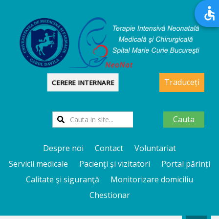
Traduceți
CERERE INTERNARE
Cauta
Despre noi
Contact
Voluntariat
Servicii medicale
Pacienţi și vizitatori
Portal părinți
Calitate şi siguranţă
Monitorizare domiciliu
Chestionar