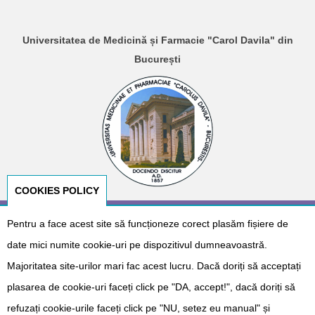
Universitatea de Medicină și Farmacie "Carol Davila" din
București
COOKIES POLICY
Pentru a face acest site să funcționeze corect plasăm fișiere de
© Copyright 2026
E-NeoNat
. Designed by
Dr. Cătălin Gabriel
Cîrstoveanu
&
Albotech Consulting
date mici numite cookie-uri pe dispozitivul dumneavoastră.
Sponsorizat de
Majoritatea site-urilor mari fac acest lucru. Dacă doriți să acceptați
plasarea de cookie-uri faceți click pe "DA, accept!", dacă doriți să
refuzați cookie-urile faceți click pe "NU, setez eu manual" și