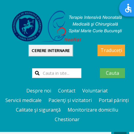
Traduceți
CERERE INTERNARE
Cauta
Despre noi
Contact
Voluntariat
Servicii medicale
Pacienţi și vizitatori
Portal părinți
Calitate şi siguranţă
Monitorizare domiciliu
Chestionar