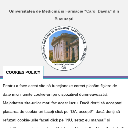
Universitatea de Medicină și Farmacie "Carol Davila" din
București
COOKIES POLICY
Pentru a face acest site să funcționeze corect plasăm fișiere de
© Copyright 2026
E-NeoNat
. Designed by
Dr. Cătălin Gabriel
Cîrstoveanu
&
Albotech Consulting
date mici numite cookie-uri pe dispozitivul dumneavoastră.
Sponsorizat de
Majoritatea site-urilor mari fac acest lucru. Dacă doriți să acceptați
plasarea de cookie-uri faceți click pe "DA, accept!", dacă doriți să
refuzați cookie-urile faceți click pe "NU, setez eu manual" și