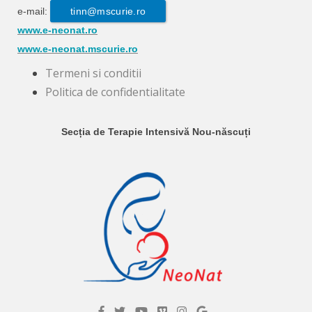
e-mail:
tinn@mscurie.ro
www.e-neonat.ro
www.e-neonat.mscurie.ro
Termeni si conditii
Politica de confidentialitate
Secția de Terapie Intensivă Nou-născuți