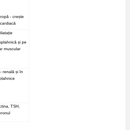
ropă - crește
 cardiacă
latație
splahnică și pe
ar muscular
– renală și în
splahnice
ctina, TSH,
eronul