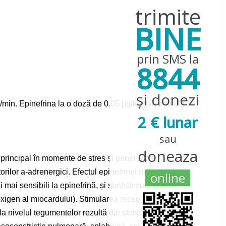
trimite
BINE
prin SMS la
8844
și donezi
min. Epinefrina la o doză de 0,05 µg/kg/min poate fi
2 € lunar
sau
doneaza
principal în momente de stres și generează
rilor a-adrenergici. Efectul epinefrinei depinde de
online
ai sensibili la epinefrină, și sunt stimulați și la
oxigen al miocardului). Stimularea receptorilor b2 duce
 la nivelul tegumentelor rezultă din stimularea