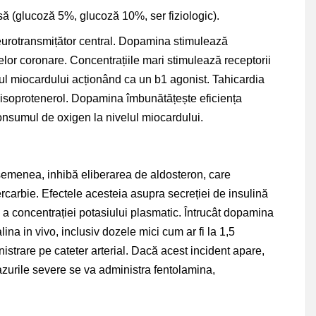
ă (glucoză 5%, glucoză 10%, ser fiziologic).
eurotransmițător central. Dopamina stimulează
erelor coronare. Concentrațiile mari stimulează receptorii
lul miocardului acționând ca un b1 agonist. Tahicardia
 isoprotenerol. Dopamina îmbunătățește eficiența
onsumul de oxigen la nivelul miocardului.
asemenea, inhibă eliberarea de aldosteron, care
rcarbie. Efectele acesteia asupra secreției de insulină
 a concentrației potasiului plasmatic. Întrucât dopamina
na in vivo, inclusiv dozele mici cum ar fi la 1,5
istrare pe cateter arterial. Dacă acest incident apare,
azurile severe se va administra fentolamina,