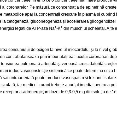
 orice concentrație, în timp ce o concentrație mai mare produce v
i al coronarelor. Pe măsură ce concentrația de epinefrină crește, 
tele metabolice apar la concentrații crescute în plasmă și cuprin
ce la cetogeneză, gluconeogeneza și accelerarea glicogenolizei 
+
+
renergici legați de ATP-aza Na
-K
din mușchiul scheletal. Alte e
rea consumului de oxigen la nivelul miocardului și la nivel globa
n contrabalansează prin îmbunătățirea fluxului coronarian depi
 tensiunea pulmonară arterială și venoasă cresc datorită creșter
ri induc vasoconstricție sistemică ce poate determina criza hi
ală sau intraarterială poate produce vasospasm și leziuni tisula
sculară, iar medicul curant trebuie anunțat imediat pentru a put
 receptor a-adrenergic, în doze de 0,3-0,5 mg din soluția de 1