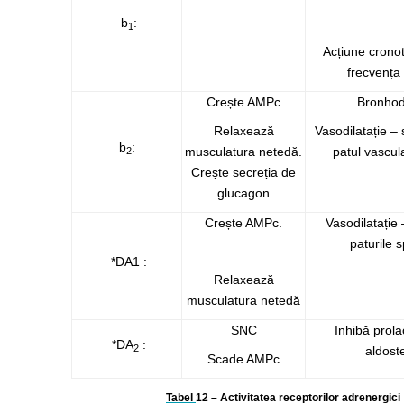
b
:
1
Acțiune cronot
frecvența
Crește AMPc
Bronhodi
Relaxează
Vasodilatație – 
b
:
musculatura netedă.
patul vascul
2
Crește secreția de
glucagon
Crește AMPc.
Vasodilatație 
paturile 
*DA1 :
Relaxează
musculatura netedă
SNC
Inhibă prola
*DA
:
2
aldost
Scade AMPc
Tabel
12
– Activitatea receptorilor adrenergici