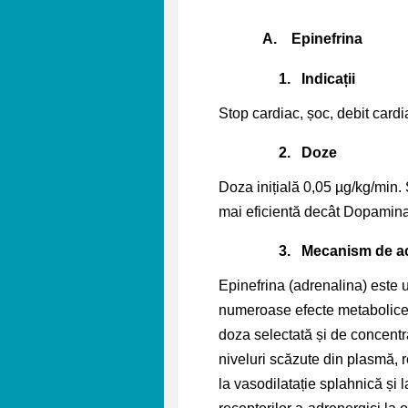
A.
Epinefrina
1.
Indicații
Stop cardiac, șoc, debit cardi
2.
Doze
Doza inițială 0,05 µg/kg/min.
mai eficientă decât Dopamina
3.
Mecanism de a
Epinefrina (adrenalina) este
numeroase efecte metabolice ș
doza selectată și de concentraț
niveluri scăzute din plasmă, 
la vasodilatație splahnică și 