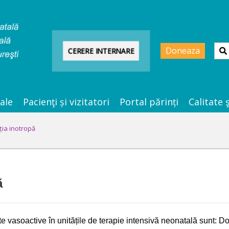
Doneaza
CERERE INTERNARE
ale
Pacienţi și vizitatori
Portal părinți
Calitate 
ia inotropă
ă
 vasoactive în unitățile de terapie intensivă neonatală sunt: 