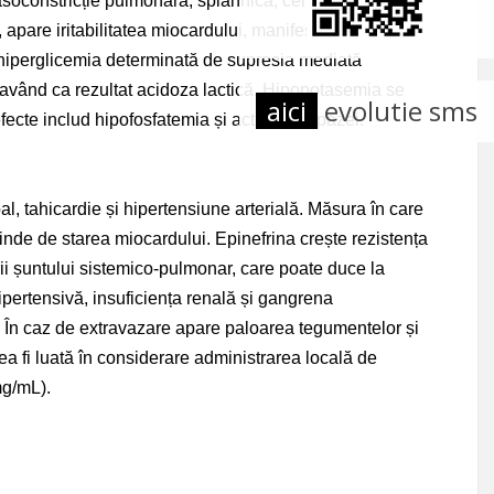
asoconstricție pulmonară, splahnică, cerebrală, la
apare iritabilitatea miocardului, manifestată prin aritmii
d hiperglicemia determinată de supresia mediată
având ca rezultat acidoza lactică. Hipopotasemia se
aici
evolutie sms
fecte includ hipofosfatemia și activarea lipazei.
l, tahicardie și hipertensiune arterială. Măsura în care
nde de starea miocardului. Epinefrina crește rezistența
ii șuntului sistemico-pulmonar, care poate duce la
pertensivă, insuficiența renală și gangrena
re. În caz de extravazare apare paloarea tegumentelor și
ea fi luată în considerare administrarea locală de
mg/mL).