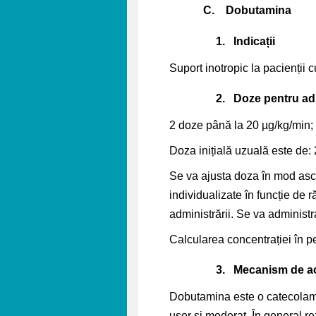
C.
Dobutamina
1.
Indicații
Suport inotropic la pacienții
2.
Doze pentru ad
2 doze până la 20 µg/kg/min;
Doza inițială uzuală este de: 
Se va ajusta doza în mod ascen
individualizate în funcție de 
administrării. Se va administ
Calcularea concentrației în p
3.
Mecanism de a
Dobutamina este o catecolamină
ușor și moderat. În general re