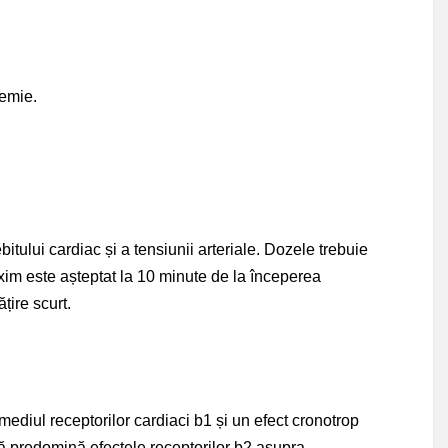
xemie.
tului cardiac și a tensiunii arteriale. Dozele trebuie
axim este așteptat la 10 minute de la începerea
țire scurt.
ediul receptorilor cardiaci b1 și un efect cronotrop
ică predomină efectele receptorilor b2 asupra