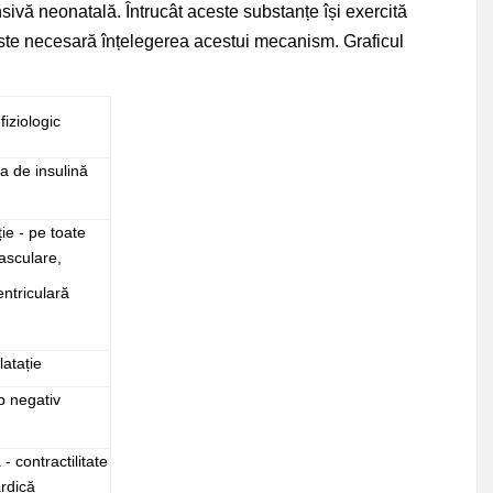
nsivă neonatală. Întrucât aceste substanțe își exercită
ă este necesară înțelegerea acestui mecanism. Graficul
iziologic
ia de insulină
ie - pe toate
vasculare,
entriculară
latație
p negativ
- contractilitate
rdică