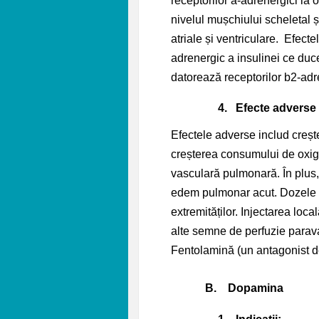
receptorilor a-adrenergici la
nivelul mușchiului scheletal ș
atriale și ventriculare. Efec
adrenergic a insulinei ce du
datorează receptorilor b2-ad
4.
Efecte adverse
Efectele adverse includ crește
creșterea consumului de oxige
vasculară pulmonară. În plus,
edem pulmonar acut. Dozele ma
extremităților. Injectarea loc
alte semne de perfuzie parava
Fentolamină (un antagonist de
B.
Dopamina