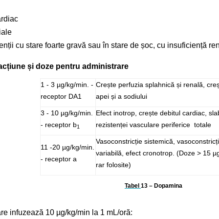
ardiac
iale
enții cu stare foarte gravă sau în stare de șoc, cu insuficiență re
cțiune și doze pentru administrare
1 - 3 µg/kg/min. -
Crește perfuzia splahnică și renală, cre
receptor DA1
apei și a sodiului
3 - 10 µg/kg/min.
Efect inotrop, crește debitul cardiac, sl
- receptor b
rezistenței vasculare periferice totale
1
Vasoconstricție sistemică, vasoconstric
11 -20 µg/kg/min.
variabilă, efect cronotrop. (Doze > 15 µ
- receptor a
rar folosite)
Tabel
13
– Dopamina
are infuzează 10 µg/kg/min la 1 mL/oră: