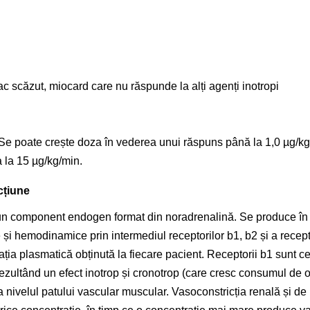
ac scăzut, miocard care nu răspunde la alți agenți inotropi
 Se poate crește doza în vederea unui răspuns până la 1,0 µg/kg/
 la 15 µg/kg/min.
cțiune
 un component endogen format din noradrenalină. Se produce în 
i hemodinamice prin intermediul receptorilor b1, b2 și a recepto
ia plasmatică obținută la fiecare pacient. Receptorii b1 sunt cei m
rezultând un efect inotrop și cronotrop (care cresc consumul de 
la nivelul patului vascular muscular. Vasoconstricția renală și de