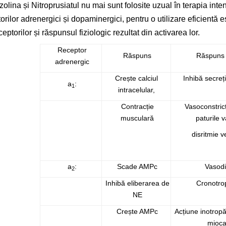
zolina și Nitroprusiatul nu mai sunt folosite uzual în terapia inte
torilor adrenergici și dopaminergici, pentru o utilizare eficient
ptorilor și răspunsul fiziologic rezultat din activarea lor.
Receptor
Răspuns
Răspuns f
adrenergic
Crește calciul
Inhibă secreț
a
:
1
intracelular,
Contracție
Vasoconstricț
musculară
paturile 
disritmie v
a
:
Scade AMPc
Vasodi
2
Inhibă eliberarea de
Cronotro
NE
Crește AMPc
Acțiune inotropă 
mioca