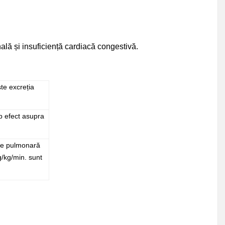
nală și insuficiență cardiacă congestivă.
ște excreția
ab efect asupra
ție pulmonară
g/kg/min. sunt