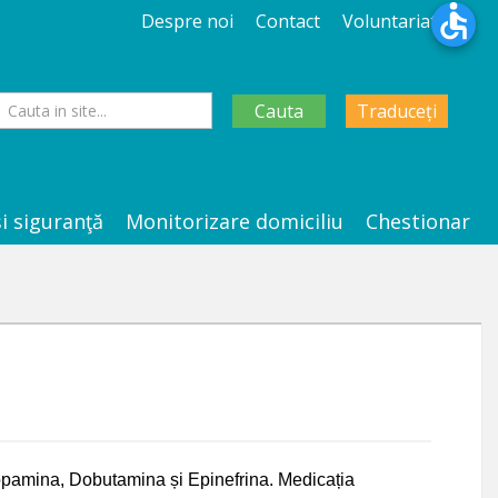
Despre noi
Contact
Voluntariat
Cauta
Traduceți
şi siguranţă
Monitorizare domiciliu
Chestionar
Dopamina, Dobutamina și Epinefrina. Medicația