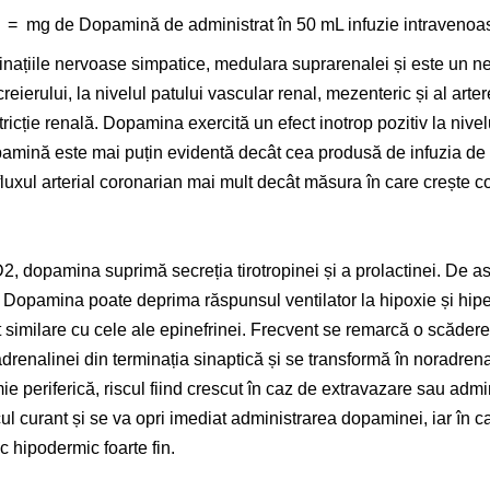
0 = mg de Dopamină de administrat în 50 mL infuzie intravenoas
națiile nervoase simpatice, medulara suprarenalei și este un n
creierului, la nivelul patului vascular renal, mezenteric și al art
ricție renală. Dopamina exercită un efect inotrop pozitiv la nive
pamină este mai puțin evidentă decât cea produsă de infuzia de
luxul arterial coronarian mai mult decât măsura în care crește c
 D2, dopamina suprimă secreția tirotropinei și a prolactinei. De 
i. Dopamina poate deprima răspunsul ventilator la hipoxie și hipe
 similare cu cele ale epinefrinei. Frecvent se remarcă o scădere
enalinei din terminația sinaptică și se transformă în noradrenali
e periferică, riscul fiind crescut în caz de extravazare sau admin
ul curant și se va opri imediat administrarea dopaminei, iar în c
c hipodermic foarte fin.