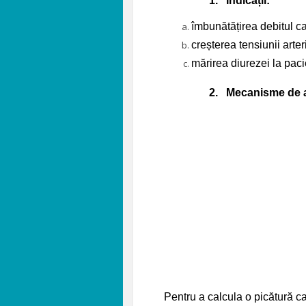
1.
Indicații:
îmbunătățirea debitul c
creșterea tensiunii arter
mărirea diurezei la paci
2.
Mecanisme de a
Pentru a calcula o picătură c