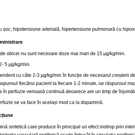
 cu șoc, hipotensiune arterială, hipertensiune pulmonară cu hipo
ministrare
 de obicei nu sunt necesare doze mai mari de 15
µg
/kg/min.
2- 5 µg/kg/min.
dent cu câte 2-3 µg/kg/min în funcție de necesarul creșterii debi
răspunsul fiecărui pacient la fiecare 1-2 minute, iar răspunsul m
ra în perfuzie venoasă continuă deoarece are un timp de înjumătă
erfuzie se va face în același mod ca la dopamină.
cțiune
 sintetică care produce în principal un efect inotrop prin interm
zistența vasculară periferică scade întrucât în circulația perifer