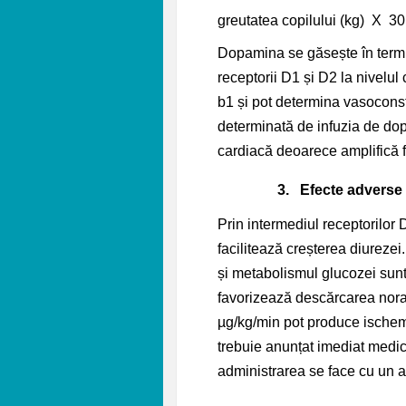
greutatea copilului (kg) X 3
Dopamina se găsește în termi
receptorii D1 și D2 la nivelul 
b1 și pot determina vasoconst
determinată de infuzia de do
cardiacă deoarece amplifică f
3.
Efecte adverse
Prin intermediul receptorilor
facilitează creșterea diureze
și metabolismul glucozei sunt
favorizează descărcarea noradr
µg
/kg/min pot produce ischemi
trebuie anunțat imediat medic
administrarea se face cu un a