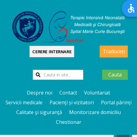
Traduceți
CERERE INTERNARE
Cauta
Despre noi
Contact
Voluntariat
Servicii medicale
Pacienţi și vizitatori
Portal părinți
Calitate şi siguranţă
Monitorizare domiciliu
Chestionar