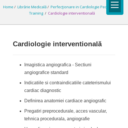
Home
/
Librărie Medicală
/
Perfecţionare in Cardiologie Pediatrică
/
Training
/
Cardiologie interventională
Cardiologie interventională
Imagistica angiografica - Sectiuni
angiografice standard
Indicatiile si contraindicatiile cateterismului
cardiac diagnostic
Definirea anatomiei cardiace angiografic
Pregatiri preprocedurale, acces vascular,
tehnica procedurala, angiografie