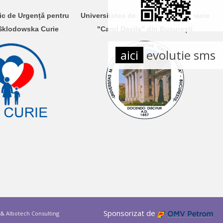
nic de Urgență pentru
Universitatea de Medicină și Farmacie
 Sklodowska Curie
"Carol Davila" din București
aici
evolutie sms
Sponsorizat de
&
Albotech Consulting