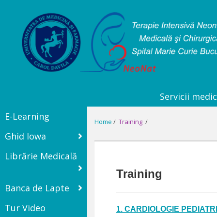
Servicii medic
E-Learning
Home
/
Training
/
Ghid Iowa
Librărie Medicală
Training
Banca de Lapte
Tur Video
1.
CARDIOLOGIE PEDIATR