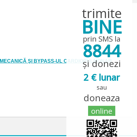
trimite
BINE
prin SMS la
8844
și donezi
 MECANICĂ ŞI BYPASS-UL CARDIOPULMONAR
2 € lunar
sau
doneaza
online