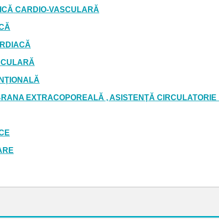
STICĂ CARDIO-VASCULARĂ
ACĂ
ARDIACĂ
SCULARĂ
ENŢIONALĂ
RANA EXTRACOPOREALĂ , ASISTENŢĂ CIRCULATORIE
ICE
ARE