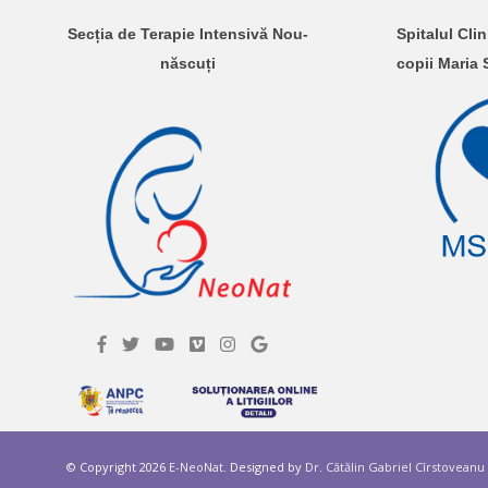
Secția de Terapie Intensivă Nou-
Spitalul Cli
născuți
copii Maria
© Copyright 2026
E-NeoNat
. Designed by
Dr. Cătălin Gabriel Cîrstoveanu