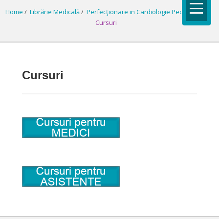
Home
/
Librărie Medicală
/
Perfecţionare in Cardiologie Pediatrică
/
Cursuri
Cursuri