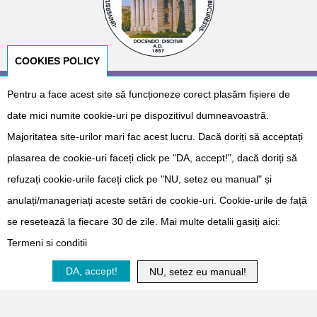
COOKIES POLICY
Pentru a face acest site să funcționeze corect plasăm fișiere de
© Copyright 2026
E-NeoNat
. Designed by
Dr. Cătălin Gabriel
Cîrstoveanu
&
Albotech Consulting
date mici numite cookie-uri pe dispozitivul dumneavoastră.
Sponsorizat de
Majoritatea site-urilor mari fac acest lucru. Dacă doriți să acceptați
plasarea de cookie-uri faceți click pe "DA, accept!", dacă doriți să
refuzați cookie-urile faceți click pe "NU, setez eu manual" și
anulați/manageriați aceste setări de cookie-uri. Cookie-urile de față
se resetează la fiecare 30 de zile. Mai multe detalii gasiți aici:
Termeni si conditii
Doneaza
DA, accept!
NU, setez eu manual!