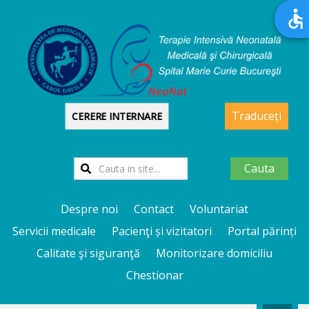
Traduceți
CERERE INTERNARE
Cauta
Despre noi
Contact
Voluntariat
Servicii medicale
Pacienţi și vizitatori
Portal părinți
Calitate şi siguranţă
Monitorizare domiciliu
Chestionar