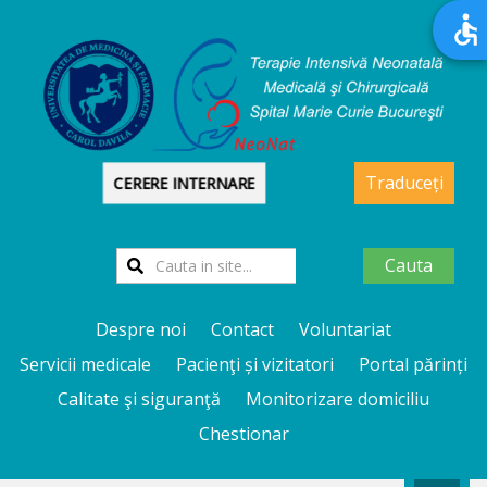
Traduceți
CERERE INTERNARE
Cauta
Despre noi
Contact
Voluntariat
Servicii medicale
Pacienţi și vizitatori
Portal părinți
Calitate şi siguranţă
Monitorizare domiciliu
Chestionar