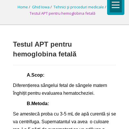
Home
/
Ghid Iowa
/
Tehnici şi proceduri medicale
/
Testul APT pentru hemoglobina fetală
Testul APT pentru
hemoglobina fetală
A.
Scop:
Diferențierea sângelui fetal de sângele matern
înghițit pentru evaluarea hematocheziei.
B.
Metoda:
Se amestecă proba cu 3-5 mL de apă curentă și se
va centrifuga. Supernatantul va avea o culoare