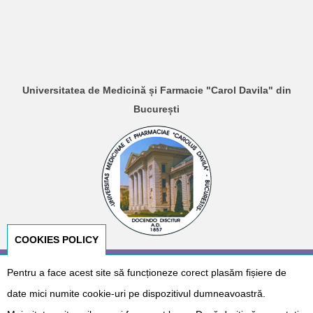
Universitatea de Medicină și Farmacie "Carol Davila" din
București
COOKIES POLICY
Pentru a face acest site să funcționeze corect plasăm fișiere de
© Copyright 2026
E-NeoNat
. Designed by
Dr. Cătălin Gabriel
Cîrstoveanu
&
Albotech Consulting
date mici numite cookie-uri pe dispozitivul dumneavoastră.
Sponsorizat de