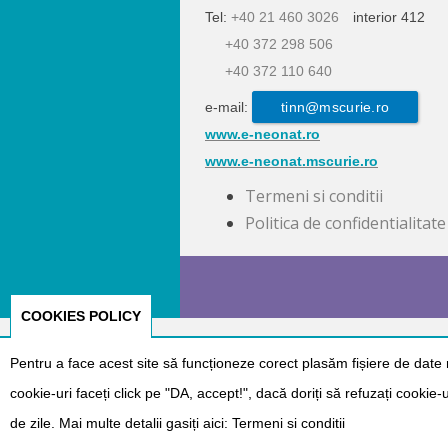
Tel:
+40 21 460 3026
interior 412
+40 372 298 506
+40 372 110 640
e-mail:
tinn@mscurie.ro
www.e-neonat.ro
www.e-neonat.mscurie.ro
Termeni si conditii
Politica de confidentialitate
COOKIES POLICY
Pentru a face acest site să funcționeze corect plasăm fișiere de date 
cookie-uri faceți click pe "DA, accept!", dacă doriți să refuzați cookie
de zile. Mai multe detalii gasiți aici:
Termeni si conditii