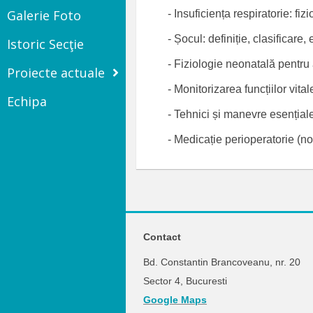
Galerie Foto
- Insuficiența respiratorie: fi
- Șocul: definiție, clasificare,
Istoric Secţie
- Fiziologie neonatală pentru 
Proiecte actuale
- Monitorizarea funcțiilor vita
Echipa
- Tehnici și manevre esențiale
- Medicație perioperatorie (n
Contact
Bd. Constantin Brancoveanu, nr. 20
Sector 4, Bucuresti
Google Maps