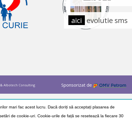
aici
evolutie sms
Sponsorizat de
&
Albotech Consulting
ilor mari fac acest lucru. Dacă doriți să acceptați plasarea de
 setări de cookie-uri. Cookie-urile de față se resetează la fiecare 30