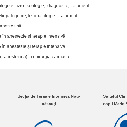
ziologoie, fizio-patologie, diagnostic, tratament
 etiopatogenie, fiziopatologie , tratament
anesteziști
le în anestezie și terapie intensivă
 în anestezie și terapie intensivă
on-anestezică) în chirurgia cardiacă
Secția de Terapie Intensivă Nou-
Spitalul Cli
născuți
copii Maria