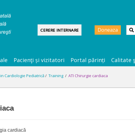
Doneaza
CERERE INTERNARE
ale
Pacienţi și vizitatori
Portal părinți
Calitate 
in Cardiologie Pediatrică
/
Training
/
ATI Chirurgie cardiaca
iaca
rgia cardiacă