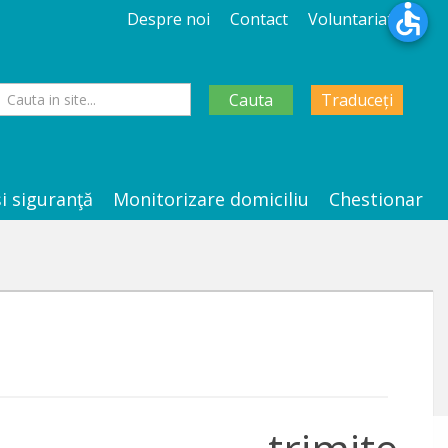
Despre noi
Contact
Voluntariat
Cauta
Traduceți
şi siguranţă
Monitorizare domiciliu
Chestionar