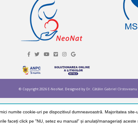
© Copyright 2026
E-NeoNat
. Designed by
Dr. Cătălin Gabriel Cîrstoveanu
mici numite cookie-uri pe dispozitivul dumneavoastră. Majoritatea site-ur
-urile faceți click pe "NU, setez eu manual" și anulați/manageriați aceste