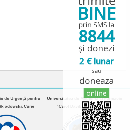
trimite
BINE
prin SMS la
8844
și donezi
2 € lunar
sau
doneaza
online
nic de Urgență pentru
Universitatea de Medicină și Farmacie
 Sklodowska Curie
"Carol Davila" din București