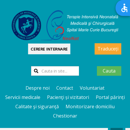
Traduceți
CERERE INTERNARE
Cauta
Despre noi
Contact
Voluntariat
Servicii medicale
Pacienţi și vizitatori
Portal părinți
Calitate şi siguranţă
Monitorizare domiciliu
Chestionar