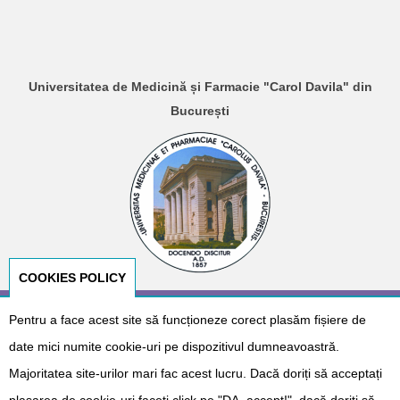
Universitatea de Medicină și Farmacie "Carol Davila" din
București
COOKIES POLICY
Pentru a face acest site să funcționeze corect plasăm fișiere de
© Copyright 2026
E-NeoNat
. Designed by
Dr. Cătălin Gabriel
Cîrstoveanu
&
Albotech Consulting
date mici numite cookie-uri pe dispozitivul dumneavoastră.
Sponsorizat de
Majoritatea site-urilor mari fac acest lucru. Dacă doriți să acceptați