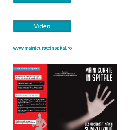
w
ww.mainicurateinspital.ro