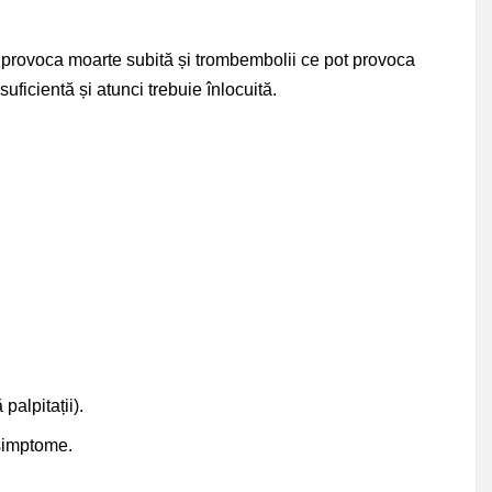
ot provoca moarte subită și trombembolii ce pot provoca
ficientă și atunci trebuie înlocuită.
alpitații).
 simptome.