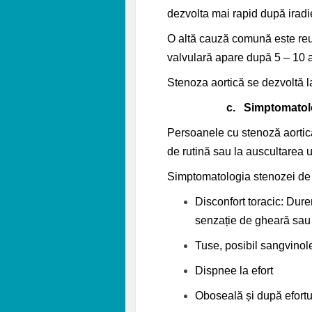
dezvolta mai rapid după iradie
O altă cauză comună este reum
valvulară apare după 5 – 10 an
Stenoza aortică se dezvoltă l
c.
Simptomatol
Persoanele cu stenoză aortică 
de rutină sau la auscultarea u
Simptomatologia stenozei de 
Disconfort toracic: Dure
senzație de gheară sau
Tuse, posibil sangvinol
Dispnee la efort
Oboseală și după efort