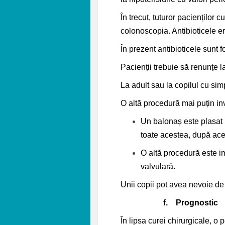
În trecut, tuturor pacienților 
colonoscopia. Antibioticele er
În prezent antibioticele sunt fo
Pacienții trebuie să renunțe 
La adult sau la copilul cu sim
O altă procedură mai puțin inv
Un balonaș este plasat pr
toate acestea, după ace
O altă procedură este im
valvulară.
Unii copii pot avea nevoie de 
f.
Prognostic
În lipsa curei chirurgicale, 