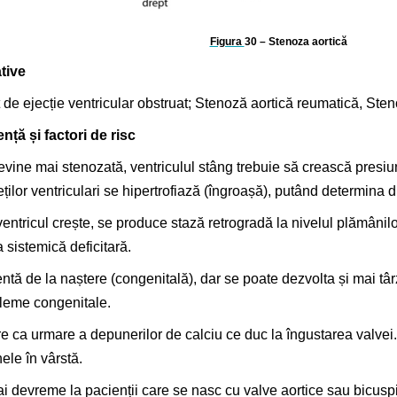
Figura
30
– Stenoza aortică
tive
 de ejecție ventricular obstruat; Stenoză aortică reumatică, Steno
nță și factori de risc
vine mai stenozată, ventriculul stâng trebuie să crească presiun
ilor ventriculari se hipertrofiază (îngroașă), putând determina d
ntricul crește, se produce stază retrogradă la nivelul plămânilo
ia sistemică deficitară.
ntă de la naștere (congenitală), dar se poate dezvolta și mai târ
obleme congenitale.
re ca urmare a depunerilor de calciu ce duc la îngustarea valvei
ele în vârstă.
ai devreme la pacienții care se nasc cu valve aortice sau bicuspi