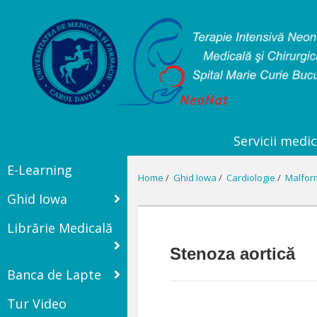
Servicii medic
E-Learning
Home
/
Ghid Iowa
/
Cardiologie
/
Malfor
Ghid Iowa
Librărie Medicală
Stenoza aortică
Banca de Lapte
Tur Video