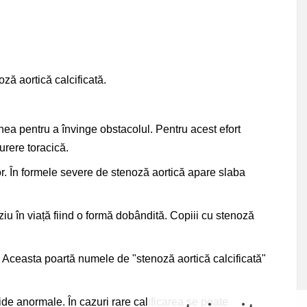
ză aortică calcificată.
ea pentru a învinge obstacolul. Pentru acest efort
urere toracică.
r. În formele severe de stenoză aortică apare slaba
ziu în viață fiind o formă dobândită. Copiii cu stenoză
. Aceasta poartă numele de "stenoză aortică calcificată"
de anormale. În cazuri rare calificarea se poate