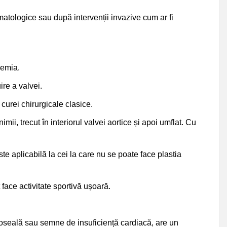
tomatologice sau după intervenții invazive cum ar fi
lemia.
ire a valvei.
 curei chirurgicale clasice.
mii, trecut în interiorul valvei aortice și apoi umflat. Cu
te aplicabilă la cei la care nu se poate face plastia
face activitate sportivă ușoară.
oboseală sau semne de insuficiență cardiacă, are un