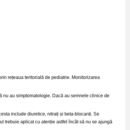
in rețeaua teritorială de pediatrie. Monitorizarea
acă nu au simptomatologie. Dacă au semnele clinice de
Acesta include diuretice, nitrați și beta-blocanți. Se
 trebuie aplicat cu atenție astfel încât să nu se ajungă