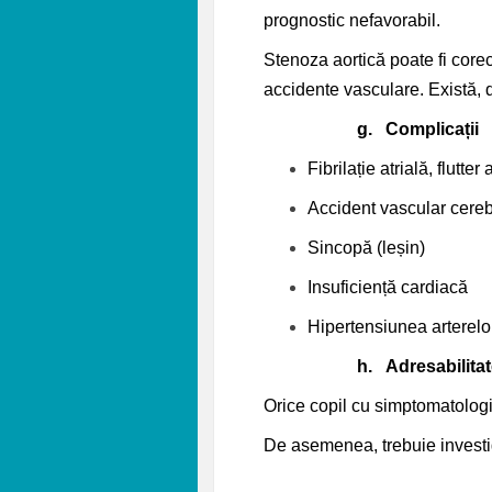
prognostic nefavorabil.
Stenoza aortică poate fi corec
accidente vasculare. Există, d
g.
Complicații
Fibrilație atrială, flutter a
Accident vascular cerebr
Sincopă (leșin)
Insuficiență cardiacă
Hipertensiunea arterel
h.
Adresabilita
Orice copil cu simptomatologi
De asemenea, trebuie investig