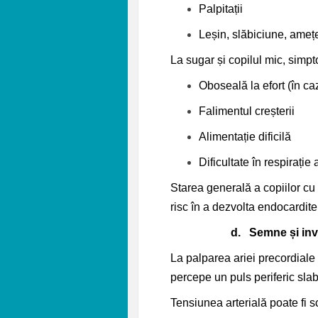
Palpitații
Leșin, slăbiciune, amețeli
La sugar și copilul mic, simp
Oboseală la efort (în ca
Falimentul creșterii
Alimentație dificilă
Dificultate în respirație
Starea generală a copiilor c
risc în a dezvolta endocardite
d.
Semne și inve
La palparea ariei precordiale 
percepe un puls periferic slab
Tensiunea arterială poate fi s