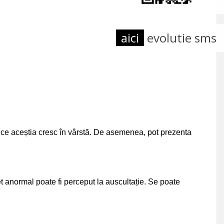
aici
evolutie sms
 ce aceștia cresc în vârstă. De asemenea, pot prezenta
et anormal poate fi perceput la auscultație. Se poate