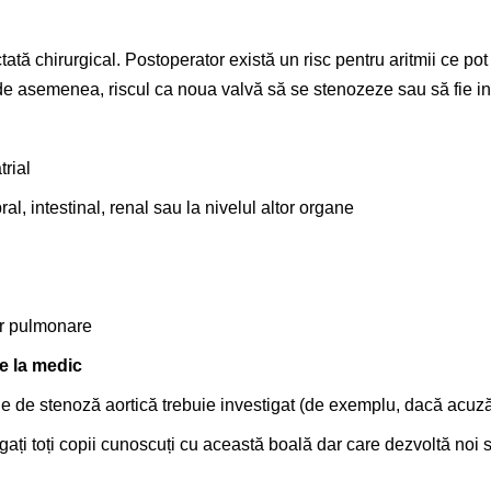
tată chirurgical. Postoperator există un risc pentru aritmii ce p
e asemenea, riscul ca noua valvă să se stenozeze sau să fie insu
trial
al, intestinal, renal sau la nivelul altor organe
or pulmonare
te la medic
e de stenoză aortică trebuie investigat (de exemplu, dacă acuză p
ați toți copii cunoscuți cu această boală dar care dezvoltă noi