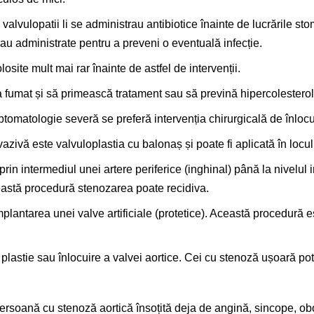
cu valvulopatii li se administrau antibiotice înainte de lucrările s
au administrate pentru a preveni o eventuală infecție.
losite mult mai rar înainte de astfel de intervenții.
la fumat și să primească tratament sau să prevină hipercolestero
ptomatologie severă se preferă intervenția chirurgicală de înlocu
azivă este valvuloplastia cu balonaș și poate fi aplicată în locul
in intermediul unei artere periferice (inghinal) până la nivelul ini
astă procedură stenozarea poate recidiva.
plantarea unei valve artificiale (protetice). Această procedură es
plastie sau înlocuire a valvei aortice. Cei cu stenoză ușoară pot 
o persoană cu stenoză aortică însoțită deja de angină, sincope, 