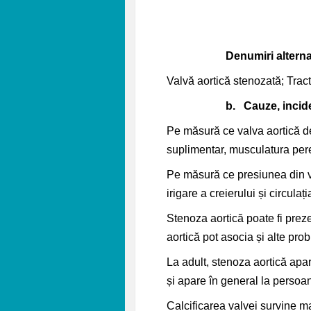
Denumiri alterna
Valvă aortică stenozată; Tract
b.
Cauze, incide
Pe măsură ce valva aortică de
suplimentar, musculatura pereț
Pe măsură ce presiunea din ve
irigare a creierului și circulaț
Stenoza aortică poate fi preze
aortică pot asocia și alte pr
La adult, stenoza aortică apa
și apare în general la persoan
Calcificarea valvei survine m