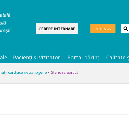
Doneaza
CERERE INTERNARE
ale
Pacienţi și vizitatori
Portal părinți
Calitate 
maţii cardiace necianogene
/
Stenoza aortică