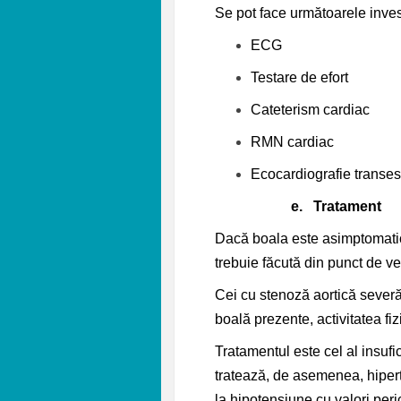
Se pot face următoarele invest
ECG
Testare de efort
Cateterism cardiac
RMN cardiac
Ecocardiografie transe
e.
Tratament
Dacă boala este asimptomatică
trebuie făcută din punct de ved
Cei cu stenoză aortică severă
boală prezente, activitatea fiz
Tratamentul este cel al insufici
tratează, de asemenea, hipert
la hipotensiune cu valori peri