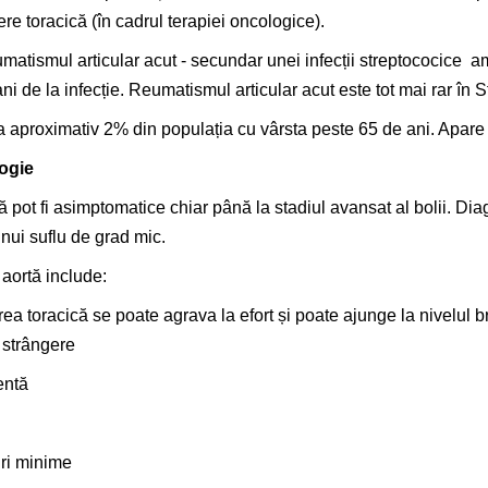
re toracică (în cadrul terapiei oncologice).
atismul articular acut - secundar unei infecții streptococice a
i de la infecție. Reumatismul articular acut este tot mai rar în S
a aproximativ 2% din populația cu vârsta peste 65 de ani. Apare m
ogie
pot fi asimptomatice chiar până la stadiul avansat al bolii. Diag
nui suflu de grad mic.
aortă include:
rea toracică se poate agrava la efort și poate ajunge la nivelul 
 strângere
entă
uri minime