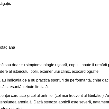
igații:
sofagiană
 sau doar cu simptomatologie ușoară, copilul poate fi urmărit pr
ere al istoricului bolii, examenului clinic, ecocardiografiei.
 au indicația de a nu practica sporturi de performanță, chiar d
ică stresantă trebuie limitată.
enței cardiace și cel al aritmiei (cel mai frecvent al fibrilației). 
ensiunea arterială. Dacă stenoza aortică este severă, tratamentul
culos de mici.