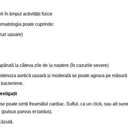
 în timpul activității fizice
tomatologia poate cuprinde:
zuri ușoare)
 apărută la câteva zile de la naștere (în cazurile severe)
u stenoza aortică ușoară și moderată se poate agrava pe măsură
 bacteriene.
stigații
se poate simți freamătul cardiac. Suflul, ca un click, sau alt sun
 (
pulsus parvus et tardus)
.
căzută.