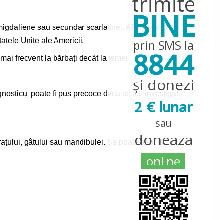
trimite
BINE
migdaliene sau secundar scarlatinei. Afectarea
tatele Unite ale Americii.
prin SMS la
8844
ai frecvent la bărbați decât la femei.
și donezi
nosticul poate fi pus precoce dacă se fac investigații
2 € lunar
sau
doneaza
brațului, gâtului sau mandibulei. Se poate asocia
online