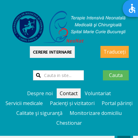
Traduceți
CERERE INTERNARE
Cauta
Despre noi
Contact
Voluntariat
Servicii medicale
Pacienţi și vizitatori
Portal părinți
Calitate şi siguranţă
Monitorizare domiciliu
Chestionar