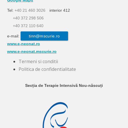
Tel:
+40 21 460 3026
interior 412
+40 372 298 506
+40 372 110 640
e-mail:
tinn@mscurie.ro
www.e-neonat.ro
www.e-neonat.mscurie.ro
Termeni si conditii
Politica de confidentialitate
Secția de Terapie Intensivă Nou-născuți