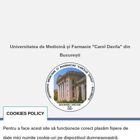
Universitatea de Medicină și Farmacie "Carol Davila" din
București
COOKIES POLICY
© Copyright 2026
E-NeoNat
. Designed by
Dr. Cătălin Gabriel
Pentru a face acest site să funcționeze corect plasăm fișiere de
Cîrstoveanu
&
Albotech Consulting
date mici numite cookie-uri pe dispozitivul dumneavoastră.