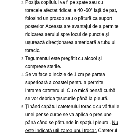
Poziția copilului va fi pe spate sau cu
toracele afectat ridicat la 40 -60
°
față de pat,
folosind un prosop sau o pătură ca suport
posterior. Aceasta are avantajul de a permite
ridicarea aerului spre locul de puncție și
ușurează direcționarea anterioară a tubului
toracic.
Tegumentul este pregătit cu alcool și
comprese sterile.
Se va face o incizie de 1 cm pe partea
superioară a coastei pentru a permite
intrarea cateterului. Cu o mică pensă curbă
se vor debrida țesuturile până la pleură.
Ținând capătul cateterului toracic cu vârfurile
unei pense curbe se va aplica o presiune
până când se pătrunde în spațiul pleural.
Nu
este indicată utilizarea unui trocar.
Cateterul