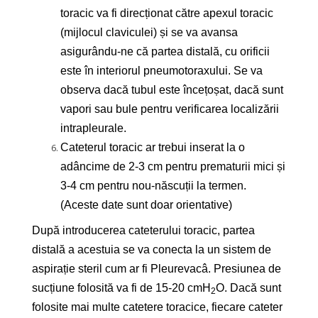
toracic va fi direcționat către apexul toracic
(mijlocul claviculei) și se va avansa
asigurându-ne că partea distală, cu orificii
este în interiorul pneumotoraxului. Se va
observa dacă tubul este încețoșat, dacă sunt
vapori sau bule pentru verificarea localizării
intrapleurale.
Cateterul toracic ar trebui inserat la o
adâncime de 2-3 cm pentru prematurii mici și
3-4 cm pentru nou-născuții la termen.
(Aceste date sunt doar orientative)
După introducerea cateterului toracic, partea
distală a acestuia se va conecta la un sistem de
aspirație steril cum ar fi Pleurevac
â
. Presiunea de
sucțiune folosită va fi de 15-20 cmH
O. Dacă sunt
2
folosite mai multe catetere toracice, fiecare cateter