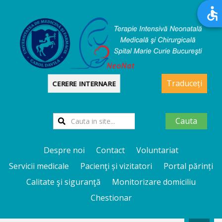
Traduceți
CERERE INTERNARE
Cauta
Despre noi
Contact
Voluntariat
Servicii medicale
Pacienţi și vizitatori
Portal părinți
Calitate şi siguranţă
Monitorizare domiciliu
Chestionar