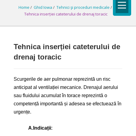
Home
/
Ghid Iowa
/
Tehnici şi proceduri medicale
/
Tehnica inserției cateterului de drenaj toracic
Tehnica inserției cateterului de
drenaj toracic
Scurgerile de aer pulmonar reprezintă un risc
anticipat al ventilației mecanice. Drenajul aerului
sau fluidului acumulat în torace reprezintă o
competență importantă și adesea se efectuează în
urgențe.
A.
Indicații: