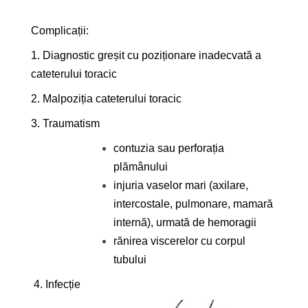
Complicații:
1. Diagnostic greșit cu poziționare inadecvată a
cateterului toracic
2. Malpoziția cateterului toracic
3. Traumatism
contuzia sau perforația
plămânului
injuria vaselor mari (axilare,
intercostale, pulmonare, mamară
internă), urmată de hemoragii
rănirea viscerelor cu corpul
tubului
4.
Infecție