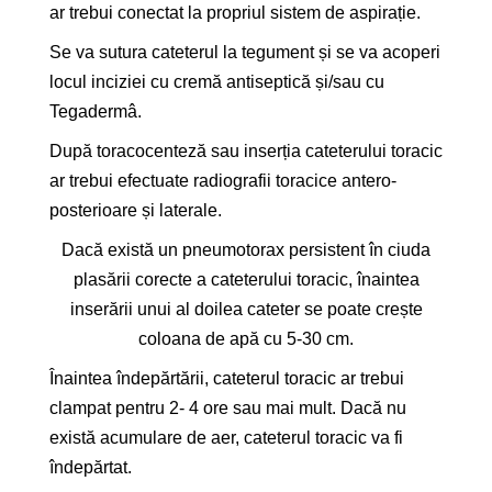
ar trebui conectat la propriul sistem de aspirație.
Se va sutura cateterul la tegument și se va acoperi
locul inciziei cu cremă antiseptică și/sau cu
Tegaderm
â
.
După toracocenteză sau inserția cateterului toracic
ar trebui efectuate radiografii toracice antero-
posterioare și laterale.
Dacă există un pneumotorax persistent în ciuda
plasării corecte a cateterului toracic,
înaintea
inserării unui al doilea cateter se poate crește
coloana de apă cu 5-30 cm.
Înaintea îndepărtării, cateterul toracic ar trebui
clampat pentru 2- 4 ore sau mai mult. Dacă nu
există acumulare de aer, cateterul toracic va fi
îndepărtat.