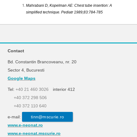
Mahrabani D, Kopelman AE: Chest tube insertion: A
simplified technique. Pediatr 1989;83:784-785
Contact
Bd. Constantin Brancoveanu, nr. 20
Sector 4, Bucuresti
Google Maps
Tel:
+40 21 460 3026
interior 412
+40 372 298 506
+40 372 110 640
e-mail:
tinn@mscurie.ro
www.e-neonat.ro
www.e-neonat.mscurie.ro