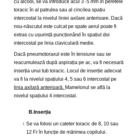
cu alcool, se va introduce acul 3 -5 mm în peretele
toracic în al patrulea sau al cincilea spațiu
intercostal la nivelul liniei axilare anterioare. Dacă
nou-născutul este culcat pe spate aerul poate fi
extras cu ușurință puncționând în spațiul doi
intercostal pe linia claviculară medie.
Dacă pneumotoraxul este în tensiune sau se
reacumulează după aspirația pe ac, va fi necesară
inserția unui tub toracic. Locul de inserție adecvat
va fi la nivelul spațiului 4, 5 sau 6 intercostal pe
linia axilară anterioară.
Mamelonul se află la
nivelul spațiului 4 intercostal.
B.
Inserția
Se va folosi un cateter toracic de 8, 10 sau
12 Fr în funcție de mărimea copilului.