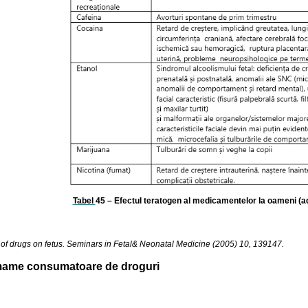
Tabel
45 – Efectul teratogen al medicamentelor la oameni (ad
s of drugs on fetus. Seminars in Fetal& Neonatal Medicine (2005) 10, 139147.
 mame consumatoare de droguri