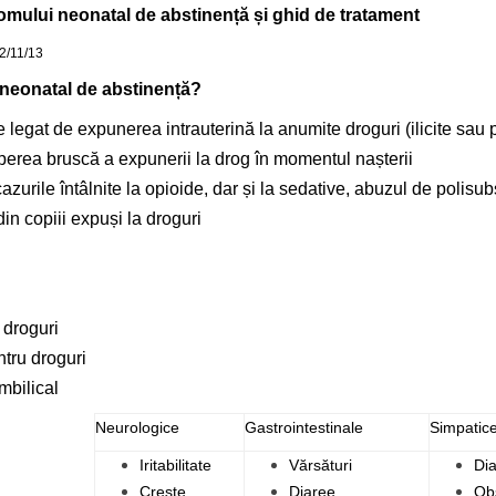
romului neonatal de abstinență și ghid de tratament
-2/11/13
neonatal de abstinență?
legat de expunerea intrauterină la anumite droguri (ilicite sau 
perea bruscă a expunerii la drog în momentul nașterii
zurile întâlnite la opioide, dar și la sedative, abuzul de polisub
n copiii expuși la droguri
ele mamei
 droguri
tru droguri
mbilical
Neurologice
Gastrointestinale
Simpatic
Iritabilitate
Vărsături
Di
Crește
Diaree
Obs