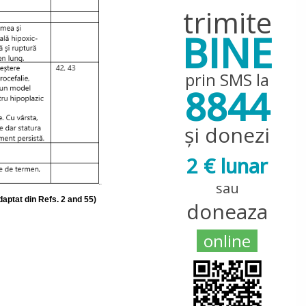
trimite
BINE
prin SMS la
8844
și donezi
2 € lunar
sau
aptat din Refs. 2 and 55)
doneaza
online