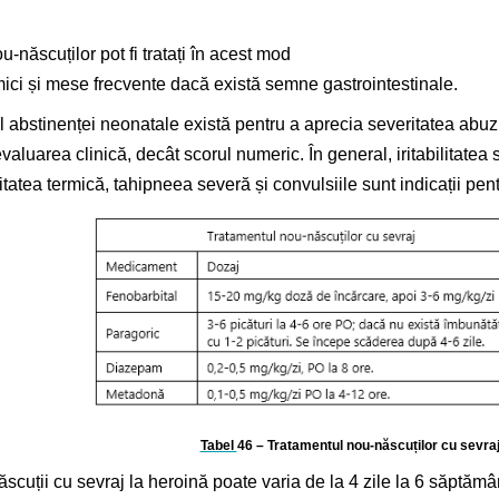
u-născuților pot fi tratați în acest mod
 mici și mese frecvente dacă există semne gastrointestinale.
l abstinenței neonatale există pentru a aprecia severitatea abuz
valuarea clinică, decât scorul numeric. În general, iritabilitatea
litatea termică, tahipneea severă și convulsiile sunt indicații pen
Tabel
46
– Tratamentul nou-născuților cu sevra
scuții cu sevraj la heroină poate varia de la 4 zile la 6 săptămâ