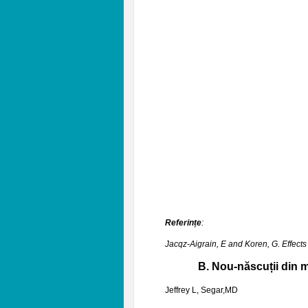
Referințe
:
Jacqz-Aigrain, E and Koren, G. Effect
B.
Nou-născuții din
Jeffrey L, Segar,MD