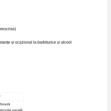
prescrise)
stanțe și ocazional la barbiturice și alcool
e
aforeză
trucție nazală