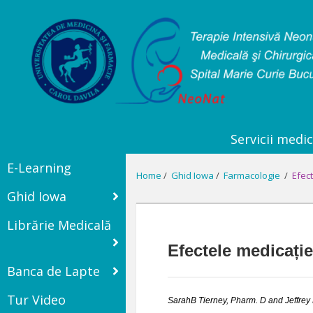
Servicii medic
E-Learning
Home
/
Ghid Iowa
/
Farmacologie
/
Efect
Ghid Iowa
Librărie Medicală
Efectele medicație
Banca de Lapte
Tur Video
SarahB Tierney, Pharm. D and Jeffre