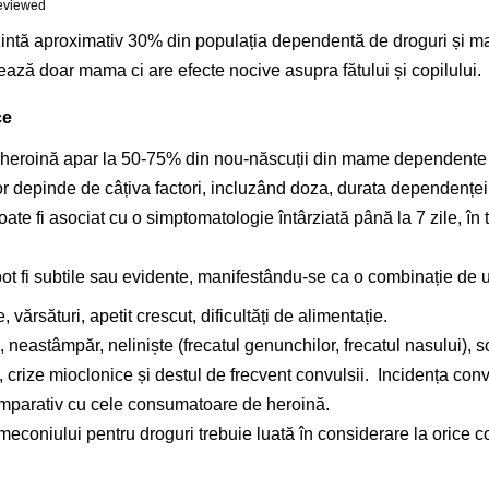
Reviewed
intă aproximativ 30% din populația dependentă de droguri și major
ază doar mama ci are efecte nocive asupra fătului și copilului.
ce
heroină apar la 50-75% din nou-născuții din mame dependente ș
or depinde de câțiva factori, incluzând doza, durata dependenței
te fi asociat cu o simptomatologie întârziată până la 7 zile,
 fi subtile sau evidente, manifestându-se ca o combinație de 
 vărsături, apetit crescut, dificultăți de alimentație.
te, neastâmpăr, neliniște (frecatul genunchilor, frecatul nasului),
e, crize mioclonice și destul de frecvent convulsii. Incidența c
parativ cu cele consumatoare de heroină.
meconiului pentru droguri trebuie luată în considerare la orice 