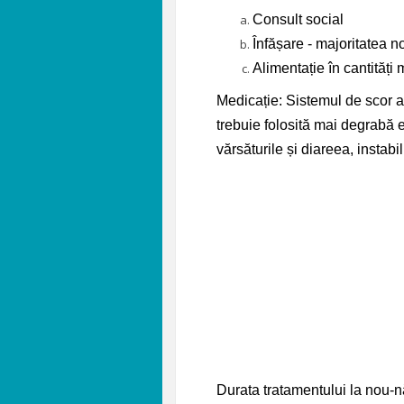
Consult social
Înfășare - majoritatea no
Alimentație în cantități
Medicație: Sistemul de scor a
trebuie folosită mai degrabă e
vărsăturile și diareea, instabi
Durata tratamentului la nou-nă