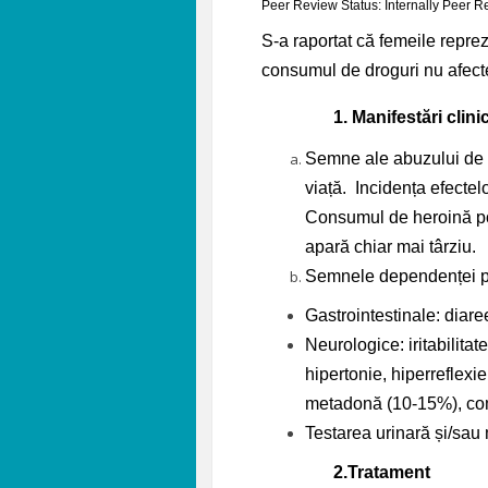
Peer Review Status: Internally Peer 
S-a raportat că femeile reprez
consumul de droguri nu afecte
1.
Manifestări clini
Semne ale abuzului de 
viață. Incidența efectel
Consumul de heroină poa
apară chiar mai târziu.
Semnele dependenței pot
Gastrointestinale: diaree,
Neurologice: iritabilita
hipertonie, hiperreflexi
metadonă (10-15%), com
Testarea urinară și/sau 
2.
Tratament