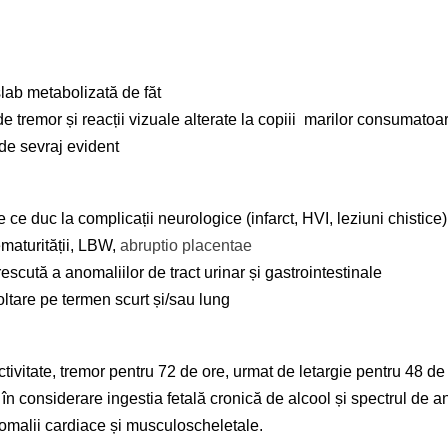
lab metabolizată de făt
e tremor și reacții vizuale alterate la copiii marilor consumatoa
de sevraj evident
 ce duc la complicații neurologice (infarct, HVI, leziuni chistice)
ematurității, LBW,
abruptio placentae
escută a anomaliilor de tract urinar și gastrointestinale
tare pe termen scurt și/sau lung
ctivitate, tremor pentru 72 de ore, urmat de letargie pentru 48 de
 în considerare ingestia fetală cronică de alcool și spectrul de 
anomalii cardiace și musculoscheletale.