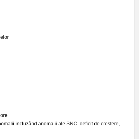
relor
 ore
anomalii incluzând anomalii ale SNC, deficit de creștere,