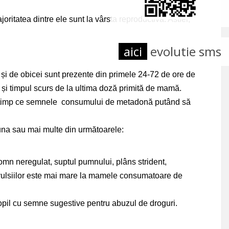
itatea dintre ele sunt la vârsta reproductivă. Astfel,
aici
evolutie sms
i de obicei sunt prezente din primele 24-72 de ore de
 și timpul scurs de la ultima doză primită de mamă.
 în timp ce semnele consumului de metadonă putând să
una sau mai multe din următoarele:
 somn neregulat, suptul pumnului, plâns strident,
onvulsiilor este mai mare la mamele consumatoare de
copil cu semne sugestive pentru abuzul de droguri.