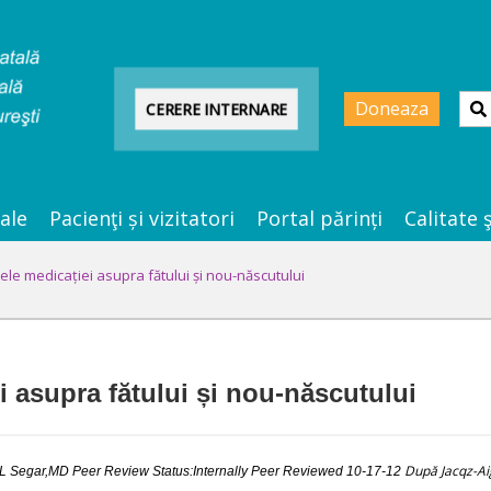
Doneaza
CERERE INTERNARE
ale
Pacienţi și vizitatori
Portal părinți
Calitate 
ele medicației asupra fătului și nou-născutului
i asupra fătului și nou-născutului
După Jacqz-Ai
y L Segar,MD
Peer Review Status:Internally Peer Reviewed 10-17-12